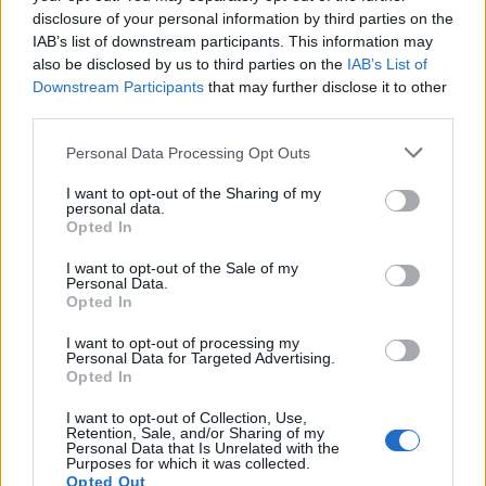
disclosure of your personal information by third parties on the
IAB’s list of downstream participants. This information may
INSIDE STORIES
also be disclosed by us to third parties on the
IAB’s List of
Downstream Participants
that may further disclose it to other
Ξενάγηση στο σπίτι που πέθανε Marilyn
third parties.
Monroe – Σε τίνος τα χέρια είναι σήμερα
Personal Data Processing Opt Outs
17:12
@15-08-2018
I want to opt-out of the Sharing of my
personal data.
Opted In
I want to opt-out of the Sale of my
Personal Data.
Opted In
I want to opt-out of processing my
Personal Data for Targeted Advertising.
Opted In
I want to opt-out of Collection, Use,
Retention, Sale, and/or Sharing of my
Personal Data that Is Unrelated with the
Purposes for which it was collected.
Opted Out