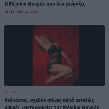
H Mέριλιν Μονρόε που δεν γνώριζες
16:20
@26-11-2015
G-SEXY
Ανέκδοτες, σχεδόν αθώες αλλά εντελώς
γυμνές, φωτογραφίες της Μέριλιν Μονρόε