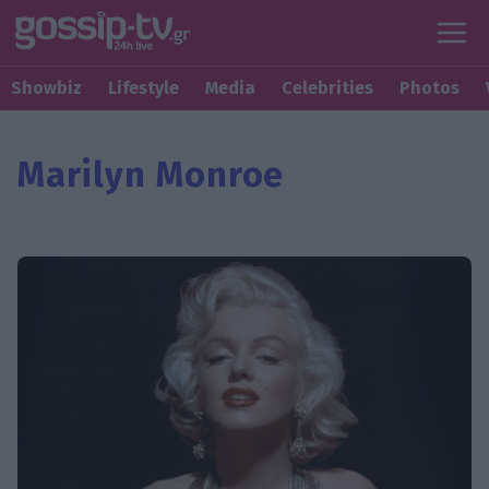
Showbiz
Lifestyle
Media
Celebrities
Photos
Marilyn Monroe