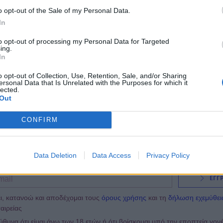
o opt-out of the Sale of my Personal Data.
22:54
@03-02-2019
In
to opt-out of processing my Personal Data for Targeted
ing.
In
o opt-out of Collection, Use, Retention, Sale, and/or Sharing
ersonal Data that Is Unrelated with the Purposes for which it
lected.
Out
CONFIRM
NEWSLETTER
Data Deletion
Data Access
Privacy Policy
ΕΓΓ
ι, κατανοώ και αποδέχομαι τους
όρους χρήσης
και τη
δήλωση εχεμύθει
αιρείας
υνα ότι είμαι άνω των 18 ετών ή ότι βρίσκομαι υπό την εποπτεία γον