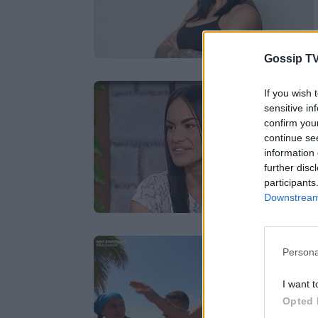
Gossip TV
If you wish 
sensitive in
confirm you
continue se
information 
further disc
participants
Downstream 
Persona
I want t
Opted 