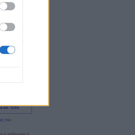
ΡΑΦΗ ΤΩΡΑ
ας
του
έα ή κηδεμόνα ή