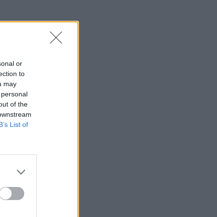
sonal or
ection to
ou may
 personal
out of the
 downstream
B’s List of