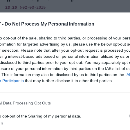
23:26
@02-03-2019
 -
Do Not Process My Personal Information
to opt-out of the sale, sharing to third parties, or processing of your per
MEDIA
formation for targeted advertising by us, please use the below opt-out s
Survivor Πανόραμα: Η Νάντια
r selection. Please note that after your opt-out request is processed y
κατακεραυνώνει τον Τόνυ! «Είναι
eing interest-based ads based on personal information utilized by us or
disclosed to third parties prior to your opt-out. You may separately opt-
τραμπούκος»
losure of your personal information by third parties on the IAB’s list of
. This information may also be disclosed by us to third parties on the
IA
18:46
@19-02-2019
Participants
that may further disclose it to other third parties.
MEDIA
l Data Processing Opt Outs
Survivor: Το ξέσπασμα της Νάντιας
o opt-out of the Sharing of my personal data.
Μαυρουδέα: «Δεν πιάνουν μία, είναι
In
ανύπαρκτες, είναι κ@@ρ@δες»