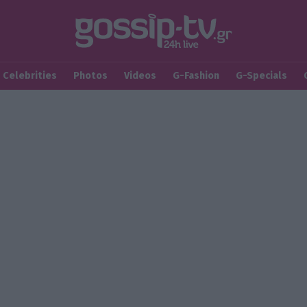
Celebrities
Photos
Videos
G-Fashion
G-Specials