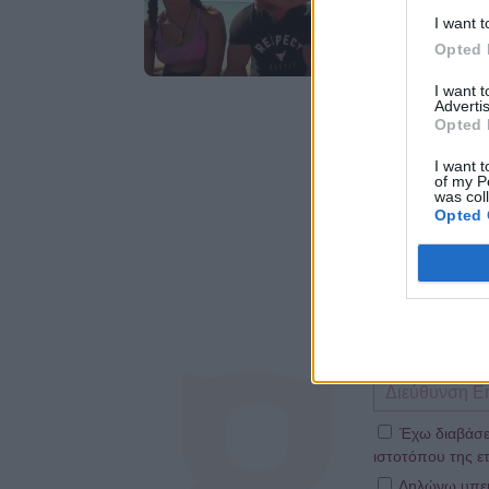
I want t
Opted 
I want 
Advertis
Opted 
I want t
of my P
was col
Opted 
Έχω διαβάσε
ιστοτόπου της ετ
Δηλώνω υπεύθ