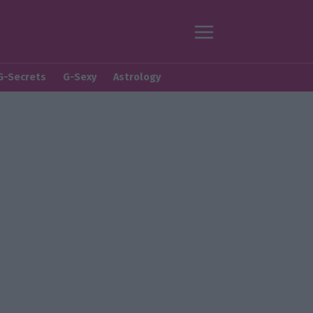
G-Secrets
G-Sexy
Astrology