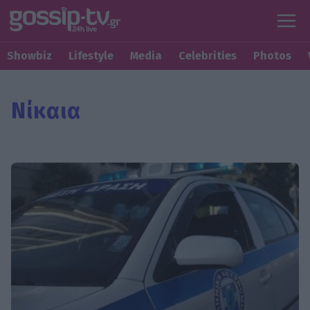
Showbiz
Lifestyle
Media
Celebrities
Photos
Νίκαια