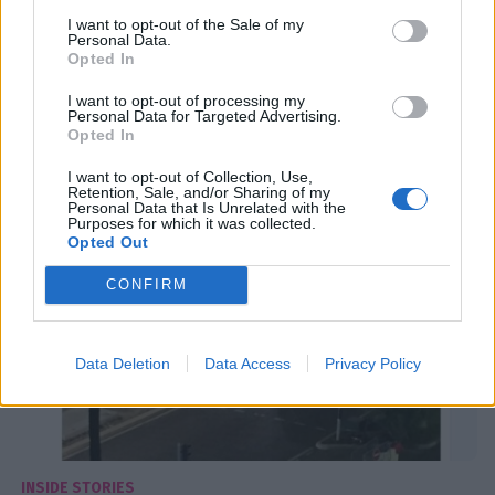
Το μήνυμα του Τσαλίκη για το μακελειό στη
I want to opt-out of the Sale of my
Personal Data.
Γαλλία:«Πως έγινε ο κόσμος μας ρε
Opted In
γαμ@τ@;»
I want to opt-out of processing my
Personal Data for Targeted Advertising.
08:36
@15-07-2016
Opted In
I want to opt-out of Collection, Use,
Retention, Sale, and/or Sharing of my
Personal Data that Is Unrelated with the
Purposes for which it was collected.
Opted Out
CONFIRM
Data Deletion
Data Access
Privacy Policy
INSIDE STORIES