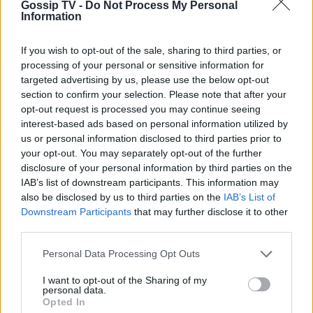
Επίθεση στη Νίκαια: Αγωνία για την
Gossip TV -
Do Not Process My Personal
Information
Rihanna - Ήταν στην πόλη για
προγραμματισμένη συναυλία
If you wish to opt-out of the sale, sharing to third parties, or
processing of your personal or sensitive information for
09:05
@15-07-2016
targeted advertising by us, please use the below opt-out
section to confirm your selection. Please note that after your
opt-out request is processed you may continue seeing
interest-based ads based on personal information utilized by
us or personal information disclosed to third parties prior to
your opt-out. You may separately opt-out of the further
disclosure of your personal information by third parties on the
IAB’s list of downstream participants. This information may
also be disclosed by us to third parties on the
IAB’s List of
Downstream Participants
that may further disclose it to other
third parties.
Personal Data Processing Opt Outs
I want to opt-out of the Sharing of my
personal data.
Opted In
SHOWBIZ