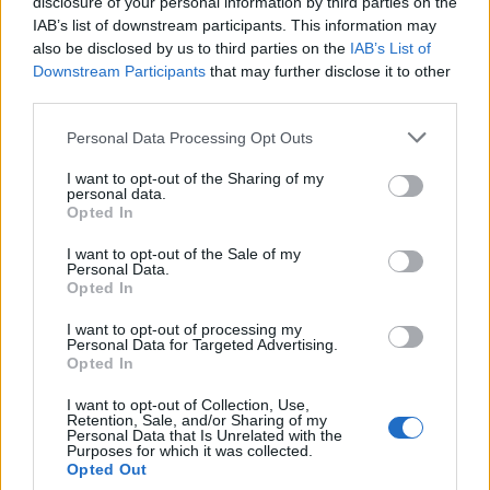
disclosure of your personal information by third parties on the
IAB’s list of downstream participants. This information may
G-SPORTS
also be disclosed by us to third parties on the
IAB’s List of
Στα «μαλακά» ο Πιστόριους για την
Downstream Participants
that may further disclose it to other
δολοφονία της συντρόφου του (pics+vid)
third parties.
11:55
@06-07-2016
Personal Data Processing Opt Outs
I want to opt-out of the Sharing of my
personal data.
Opted In
I want to opt-out of the Sale of my
Personal Data.
Opted In
I want to opt-out of processing my
Personal Data for Targeted Advertising.
Opted In
I want to opt-out of Collection, Use,
Retention, Sale, and/or Sharing of my
Personal Data that Is Unrelated with the
Purposes for which it was collected.
Opted Out