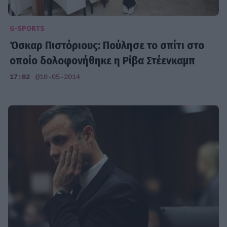
G-SPORTS
Όσκαρ Πιστόριους: Πούλησε το σπίτι στο
οποίο δολοφονήθηκε η Ρίβα Στέενκαμπ
17:02
@10-05-2014