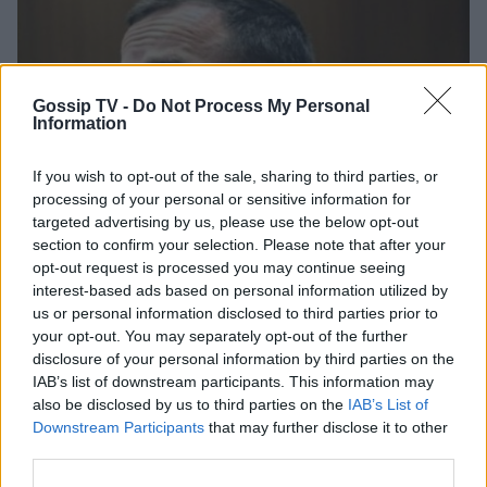
Gossip TV -
Do Not Process My Personal
Information
If you wish to opt-out of the sale, sharing to third parties, or
processing of your personal or sensitive information for
targeted advertising by us, please use the below opt-out
section to confirm your selection. Please note that after your
opt-out request is processed you may continue seeing
G-SPORTS
interest-based ads based on personal information utilized by
us or personal information disclosed to third parties prior to
Δίκη Πιστόριους: Ο δικηγόρος του έκανε
your opt-out. You may separately opt-out of the further
λόγο για αρχέγονα ένστικτα και φόβο
disclosure of your personal information by third parties on the
IAB’s list of downstream participants. This information may
18:00
@08-08-2014
also be disclosed by us to third parties on the
IAB’s List of
Downstream Participants
that may further disclose it to other
third parties.