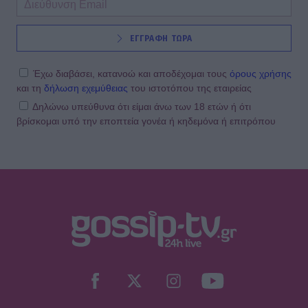
ΕΓΓΡΑΦΗ ΤΩΡΑ
Έχω διαβάσει, κατανοώ και αποδέχομαι τους
όρους χρήσης
και τη
δήλωση εχεμύθειας
του ιστοτόπου της εταιρείας
Δηλώνω υπεύθυνα ότι είμαι άνω των 18 ετών ή ότι
βρίσκομαι υπό την εποπτεία γονέα ή κηδεμόνα ή επιτρόπου