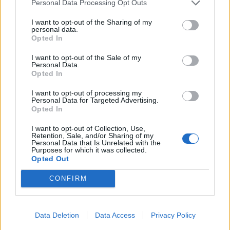
Personal Data Processing Opt Outs
I want to opt-out of the Sharing of my
personal data.
Opted In
I want to opt-out of the Sale of my
Personal Data.
Opted In
I want to opt-out of processing my
Personal Data for Targeted Advertising.
Opted In
G-SPORTS
I want to opt-out of Collection, Use,
Retention, Sale, and/or Sharing of my
Η γκαντεμιά των Πιστόριους δεν έχει τέλος.
Personal Data that Is Unrelated with the
Purposes for which it was collected.
Ο αδελφός του Όσκαρ θύμα τροχαίου
Opted Out
14:49
@02-08-2014
CONFIRM
Data Deletion
Data Access
Privacy Policy