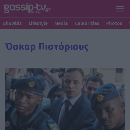
Showbiz
Lifestyle
Media
Celebrities
Photos
Όσκαρ Πιστόριους