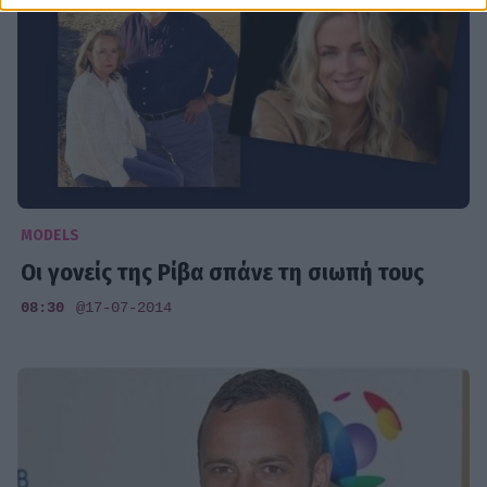
MODELS
Οι γονείς της Ρίβα σπάνε τη σιωπή τους
08:30
@17-07-2014