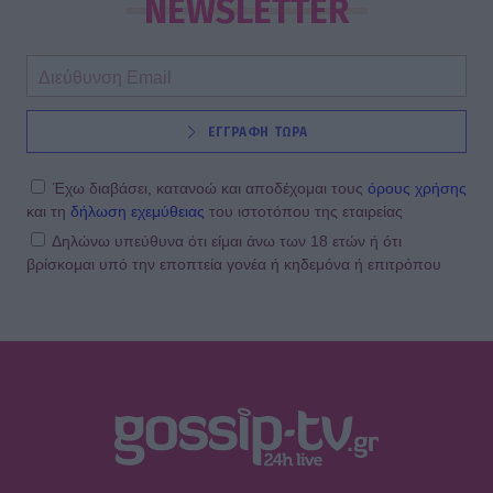
NEWSLETTER
ΕΓΓΡΑΦΗ ΤΩΡΑ
Έχω διαβάσει, κατανοώ και αποδέχομαι τους
όρους χρήσης
και τη
δήλωση εχεμύθειας
του ιστοτόπου της εταιρείας
Δηλώνω υπεύθυνα ότι είμαι άνω των 18 ετών ή ότι
βρίσκομαι υπό την εποπτεία γονέα ή κηδεμόνα ή επιτρόπου