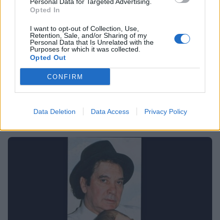
Personal Data for Targeted Advertising.
Opted In
I want to opt-out of Collection, Use,
Retention, Sale, and/or Sharing of my
Personal Data that Is Unrelated with the
SHOWBIZ
Purposes for which it was collected.
Opted Out
Η ανατριχιαστική ανάρτηση Ελληνίδας
ηθοποιού για τον γιο της που έφυγε από τη
CONFIRM
ζωή
14:39
@22-08-2020
Data Deletion
Data Access
Privacy Policy