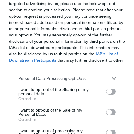
targeted advertising by us, please use the below opt-out
section to confirm your selection. Please note that after your
opt-out request is processed you may continue seeing
interest-based ads based on personal information utilized by
SHOWBIZ
us or personal information disclosed to third parties prior to
your opt-out. You may separately opt-out of the further
Ελληνικός Κινηματογράφος: Oι άλλοτε
disclosure of your personal information by third parties on the
σεξοβόμβες της μεγάλης οθόνης...
IAB’s list of downstream participants. This information may
μεγάλωσαν!
also be disclosed by us to third parties on the
IAB’s List of
Downstream Participants
that may further disclose it to other
02:10
@27-06-2021
third parties.
Personal Data Processing Opt Outs
I want to opt-out of the Sharing of my
personal data.
Opted In
I want to opt-out of the Sale of my
Personal Data.
Opted In
I want to opt-out of processing my