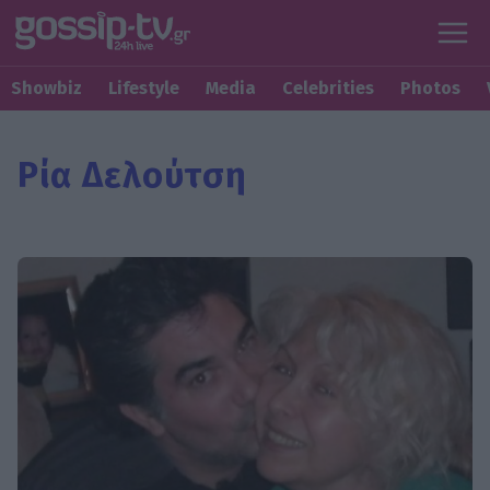
Showbiz
Lifestyle
Media
Celebrities
Photos
Ρία Δελούτση