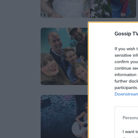
Gossip TV
If you wish 
sensitive in
confirm you
continue se
information 
further disc
participants
Downstream 
Persona
I want t