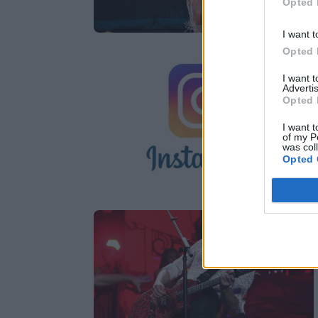
Opted 
I want t
Opted 
I want 
Advertis
Opted 
I want t
of my P
was col
Opted 