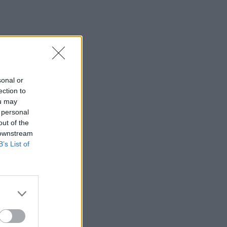
sonal or
ection to
ou may
 personal
out of the
 downstream
B’s List of