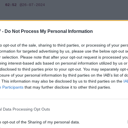
02:52
@26-07-2024
 -
Do Not Process My Personal Information
VIP LIFE
Πρίγκιπας Γουίλιαμ: H selfie με την Σουίφτ
to opt-out of the sale, sharing to third parties, or processing of your per
& ο ξέφρενος χορός του στη συναυλία
formation for targeted advertising by us, please use the below opt-out s
της που έγινε viral
r selection. Please note that after your opt-out request is processed y
eing interest-based ads based on personal information utilized by us or
21:01
@22-06-2024
disclosed to third parties prior to your opt-out. You may separately opt-
losure of your personal information by third parties on the IAB’s list of
. This information may also be disclosed by us to third parties on the
IA
Participants
that may further disclose it to other third parties.
SHOWBIZ
Τέιλορ Σουίφτ: Αυτός είναι ο πρώτος
l Data Processing Opt Outs
δημοσιογράφος που θα κάνει ρεπορτάζ
μόνο για την τραγουδίστρια
o opt-out of the Sharing of my personal data.