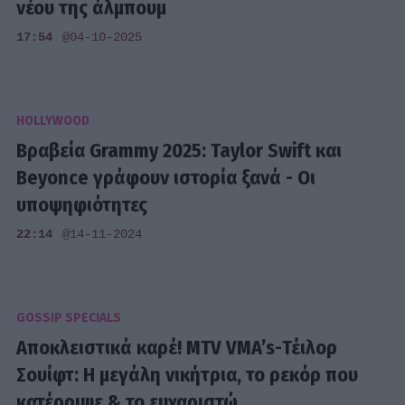
νέου της άλμπουμ
17:54
@04-10-2025
HOLLYWOOD
Βραβεία Grammy 2025: Taylor Swift και
Beyonce γράφουν ιστορία ξανά - Οι
υποψηφιότητες
22:14
@14-11-2024
GOSSIP SPECIALS
Αποκλειστικά καρέ! MTV VMA’s-Τέιλορ
Σουίφτ: Η μεγάλη νικήτρια, το ρεκόρ που
κατέρριψε & το ευχαριστώ