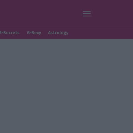
G-Secrets
G-Sexy
Astrology