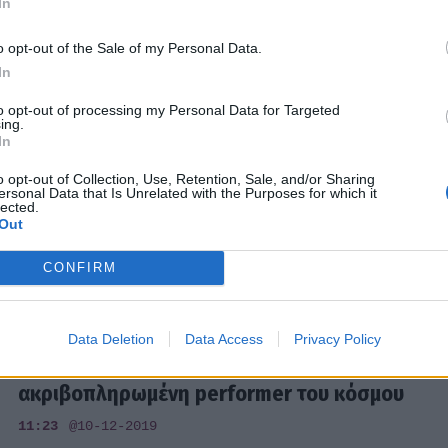
In
03:50
@18-11-2023
o opt-out of the Sale of my Personal Data.
In
to opt-out of processing my Personal Data for Targeted
SHOWBIZ
ing.
Οι 20 κορυφαίοι λογαριασμοί του κόσμου
In
στο Instagram!
o opt-out of Collection, Use, Retention, Sale, and/or Sharing
ersonal Data that Is Unrelated with the Purposes for which it
lected.
00:43
@08-03-2021
Out
CONFIRM
HOLLYWOOD
Data Deletion
Data Access
Privacy Policy
H Taylor Swift είναι η πιο
ακριβοπληρωμένη performer του κόσμου
11:23
@10-12-2019