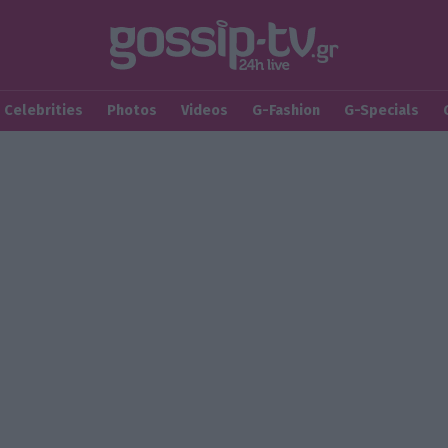
Celebrities
Photos
Videos
G-Fashion
G-Specials