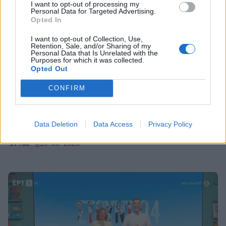
I want to opt-out of processing my
Personal Data for Targeted Advertising.
Opted In
I want to opt-out of Collection, Use,
Retention, Sale, and/or Sharing of my
Personal Data that Is Unrelated with the
Purposes for which it was collected.
Opted Out
MEDIA
CONFIRM
Στούντιο 4: Η on air αντίστροφη μέτρηση
για το φινάλε και η αποκάλυψη για την
Data Deletion
Data Access
Privacy Policy
τελευταία εκπομπή
17:32
@15-06-2026