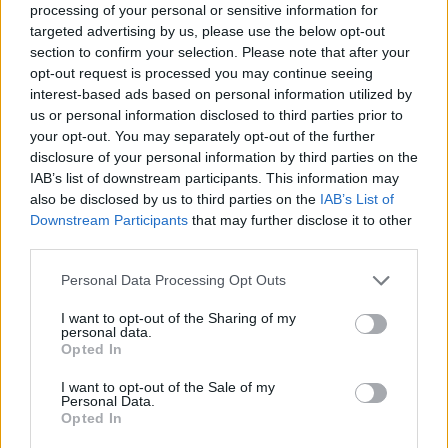
processing of your personal or sensitive information for
targeted advertising by us, please use the below opt-out
section to confirm your selection. Please note that after your
opt-out request is processed you may continue seeing
interest-based ads based on personal information utilized by
us or personal information disclosed to third parties prior to
your opt-out. You may separately opt-out of the further
MEDIA
disclosure of your personal information by third parties on the
IAB’s list of downstream participants. This information may
Ο Θανάσης Αναγνωστόπουλος απαντά για
also be disclosed by us to third parties on the
IAB’s List of
το τέλος του Στούντιο 4 και τα σχόλια για
Downstream Participants
that may further disclose it to other
την έξοδο από την ΕΡΤ
third parties.
10:06
@16-06-2026
Personal Data Processing Opt Outs
I want to opt-out of the Sharing of my
personal data.
Opted In
I want to opt-out of the Sale of my
Personal Data.
Opted In