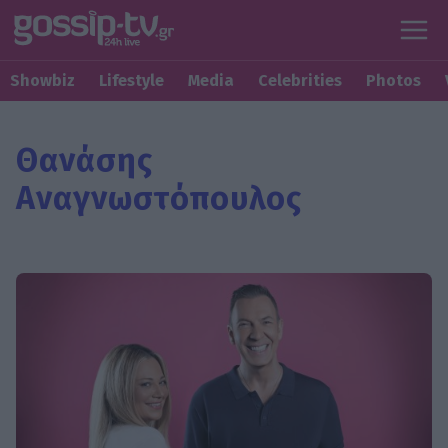
Showbiz
Lifestyle
Media
Celebrities
Photos
Θανάσης
Αναγνωστόπουλος