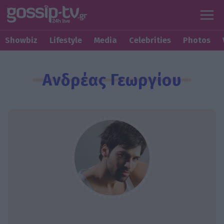
Showbiz
Lifestyle
Media
Celebrities
Photos
Ανδρέας Γεωργίου