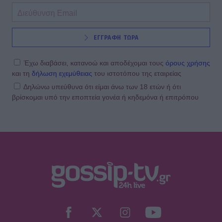
ΕΓΓΡΑΦΗ ΤΩΡΑ
Έχω διαβάσει, κατανοώ και αποδέχομαι τους
όρους χρήσης
και τη
δήλωση εχεμύθειας
του ιστοτόπου της εταιρείας
Δηλώνω υπεύθυνα ότι είμαι άνω των 18 ετών ή ότι
βρίσκομαι υπό την εποπτεία γονέα ή κηδεμόνα ή επιτρόπου