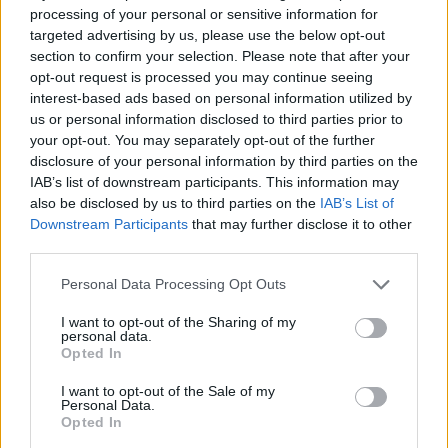
processing of your personal or sensitive information for
targeted advertising by us, please use the below opt-out
section to confirm your selection. Please note that after your
opt-out request is processed you may continue seeing
SHOWBIZ
interest-based ads based on personal information utilized by
Γιώργος Νταλάρας - «Οιδίπους Τύραννος»:
us or personal information disclosed to third parties prior to
your opt-out. You may separately opt-out of the further
Η ζωντανή ηχογράφηση στο θέατρο της
disclosure of your personal information by third parties on the
Αρχαίας Επιδαύρου
IAB’s list of downstream participants. This information may
also be disclosed by us to third parties on the
IAB’s List of
16:45
@03-03-2026
Downstream Participants
that may further disclose it to other
third parties.
Personal Data Processing Opt Outs
I want to opt-out of the Sharing of my
personal data.
Opted In
I want to opt-out of the Sale of my
Personal Data.
Opted In