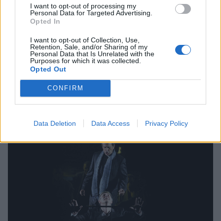
I want to opt-out of processing my
Personal Data for Targeted Advertising.
Opted In
I want to opt-out of Collection, Use,
SHOWBIZ
Retention, Sale, and/or Sharing of my
Personal Data that Is Unrelated with the
Γιώργος Κιμούλης: «Έχω 10 χρόνια να κάνω
Purposes for which it was collected.
Opted Out
τηλεόραση... Μου έγιναν προτάσεις που δεν
CONFIRM
με κάλυπταν»
00:34
@24-01-2026
Data Deletion
Data Access
Privacy Policy