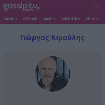
Showbiz
Lifestyle
Media
Celebrities
Photos
Γιώργος Κιμούλης