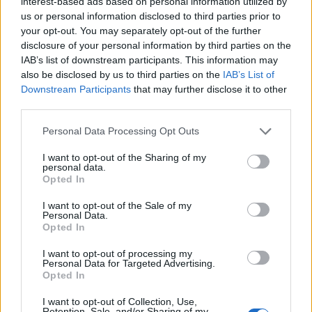
interest-based ads based on personal information utilized by
Σοφία Βόσσου: Η πρώτη έξοδος μετά την
us or personal information disclosed to third parties prior to
περιπέτεια της υγείας της! Άλλος
your opt-out. You may separately opt-out of the further
disclosure of your personal information by third parties on the
άνθρωπος η τραγουδίστρια
IAB’s list of downstream participants. This information may
also be disclosed by us to third parties on the
IAB’s List of
22:50
@13-06-2021
Downstream Participants
that may further disclose it to other
third parties.
Personal Data Processing Opt Outs
I want to opt-out of the Sharing of my
personal data.
Opted In
I want to opt-out of the Sale of my
Personal Data.
Opted In
I want to opt-out of processing my
Personal Data for Targeted Advertising.
Opted In
I want to opt-out of Collection, Use,
SHOWBIZ
Retention, Sale, and/or Sharing of my