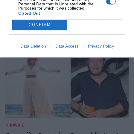
Personal Data that Is Unrelated with the
Έγκυος η Ελεονώρα Ζουγανέλη; Η
Purposes for which it was collected.
Opted Out
αντίδραση της κουμπάρας της on camera!
CONFIRM
12:15
@15-10-2020
Data Deletion
Data Access
Privacy Policy
SHOWBIZ