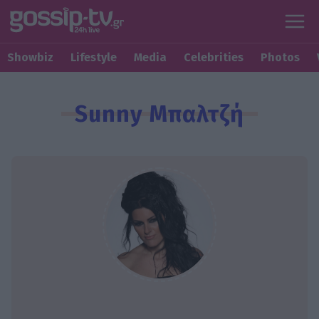
Showbiz
Lifestyle
Media
Celebrities
Photos
Sunny Μπαλτζή