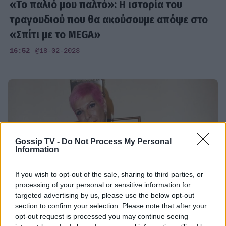
«Το παλιό μου παλτό»: Η ιστορία του
τραγουδιού που θα ακούσουμε απόψε στο
«Σπίτι με το MEGA»
16:52
@18-02-2023
Gossip TV -
Do Not Process My Personal
Information
If you wish to opt-out of the sale, sharing to third parties, or
processing of your personal or sensitive information for
targeted advertising by us, please use the below opt-out
section to confirm your selection. Please note that after your
opt-out request is processed you may continue seeing
SHOWBIZ