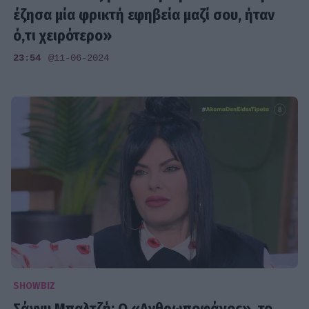
έζησα μία φρικτή εφηβεία μαζί σου, ήταν
ό,τι χειρότερο»
23:54
@11-06-2024
SHOWBIZ
Σάννυ Μπαλτζή: Ο «Ανθρωποφάγος», το