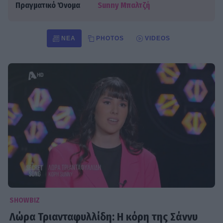
Πραγματικό Όνομα
Sunny Μπαλτζή
ΝΈΑ
PHOTOS
VIDEOS
SHOWBIZ
Λώρα Τριανταφυλλίδη: Η κόρη της Σάννυ