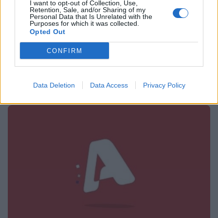
I want to opt-out of Collection, Use,
Retention, Sale, and/or Sharing of my
EXODOS
Personal Data that Is Unrelated with the
Purposes for which it was collected.
«Κατά Φαντασίαν Ασθενής» με τον
Opted Out
Βλαδίμηρο Κυριακίδη σε καλοκαιρινή
CONFIRM
περιοδεία
11:56
@16-04-2026
Data Deletion
Data Access
Privacy Policy