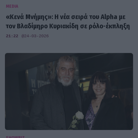
MEDIA
«Κενά Μνήμης»: Η νέα σειρά του Alpha με
τον Βλαδίμηρο Κυριακίδη σε ρόλο-έκπληξη
21:22
@24-03-2026
SHOWBIZ