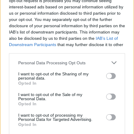
opt-out request is processed you may continue seeing
interest-based ads based on personal information utilized by
SHOWBIZ
us or personal information disclosed to third parties prior to
Βλαδίμηρος Κυριακίδης: Έχασε 12 κιλά –
your opt-out. You may separately opt-out of the further
«Είμαι 63 αλλά τα όργανά μου δούλευαν
disclosure of your personal information by third parties on the
IAB’s list of downstream participants. This information may
σαν να είμαι 78»
also be disclosed by us to third parties on the
IAB’s List of
Downstream Participants
that may further disclose it to other
14:20
@21-04-2026
third parties.
Personal Data Processing Opt Outs
I want to opt-out of the Sharing of my
personal data.
Opted In
I want to opt-out of the Sale of my
Personal Data.
Opted In
I want to opt-out of processing my
Personal Data for Targeted Advertising.
Opted In