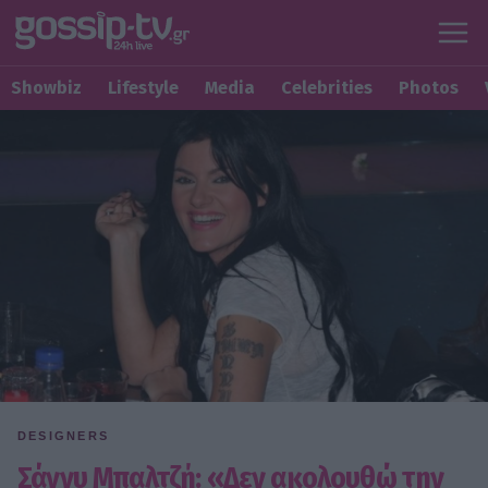
Showbiz
Lifestyle
Media
Celebrities
Photos
DESIGNERS
Σάννυ Μπαλτζή: «Δεν ακολουθώ την