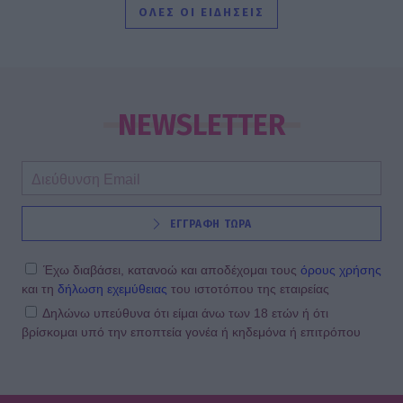
ΟΛΕΣ ΟΙ ΕΙΔΗΣΕΙΣ
Αργυρό
SHOWBIZ
Ατύχημα στις διακοπές για τον Ιβάν
Σβιτάιλο – Η ακτινογραφία & το
NEWSLETTER
μήνυμα: «Θα σηκωθώ πιο δυνατός»
SHOWBIZ
ΕΓΓΡΑΦΗ ΤΩΡΑ
Βαρύ πένθος για τη συνεργάτιδα της
Καινούργιου, Μαρία Βλάχου – Το
μήνυμα της παρουσιάστριας
Έχω διαβάσει, κατανοώ και αποδέχομαι τους
όρους χρήσης
και τη
δήλωση εχεμύθειας
του ιστοτόπου της εταιρείας
Δηλώνω υπεύθυνα ότι είμαι άνω των 18 ετών ή ότι
βρίσκομαι υπό την εποπτεία γονέα ή κηδεμόνα ή επιτρόπου
SHOWBIZ
Λένα Παπαληγούρα για Άκη Πάντο:
«Ο γάμος μας είναι πολύ καλύτερος
απ’ ό,τι είχα φανταστεί»