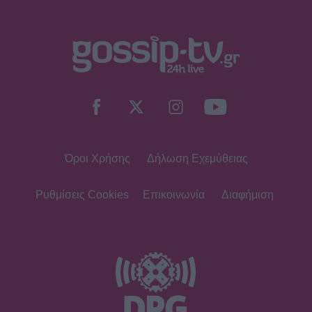
SHOWBIZ
Θα αναγνώριζες την Εβελίνα
Παπούλια σε αυτή τη φωτογραφία; Η
ανάρτηση και το μήνυμα με
αποδέκτες
Όροι Χρήσης
Δήλωση Εχεμύθειας
SHOWBIZ
Οικονομάκου: To fashion souvenir
από τα Bora Bora - H χειροποίητη
Ρυθμίσεις Cookies
Επικοινωνία
Διαφήμιση
τσάντα από φύλλα που θα ζηλέψεις
SHOWBIZ
Summer vibes για τη Δανάη Μπάρκα
– Το πολύχρωμο look που ξεχώρισε
σε καλοκαιρινό πάρτι