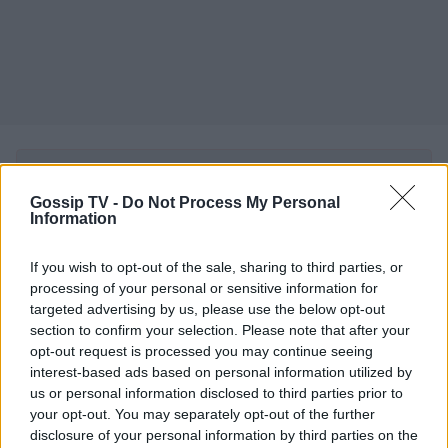
Δες περισσότερα άρθρα του Gossip TV όταν αναζητάς
ειδήσεις στην Google
Gossip TV -
Do Not Process My Personal
Information
Προσθήκη ως προτιμώμενη πηγή
στα αποτελέσματα Google
If you wish to opt-out of the sale, sharing to third parties, or
processing of your personal or sensitive information for
targeted advertising by us, please use the below opt-out
Ενέπνευσε τον t-shirt maker, Νάσο Λουίζο να
section to confirm your selection. Please note that after your
σχεδιάσει μια συλλογή κομμένη και ραμμένη
opt-out request is processed you may continue seeing
interest-based ads based on personal information utilized by
στα… μέτρα της. «Δεν ακολουθώ την μόδα, είμαι
us or personal information disclosed to third parties prior to
η μόδα» δήλωσε η ίδια στην εφημερίδα News. Η
your opt-out. You may separately opt-out of the further
disclosure of your personal information by third parties on the
κολεξιόν αυτή με t-shirts αντικατοπτρίζει τον