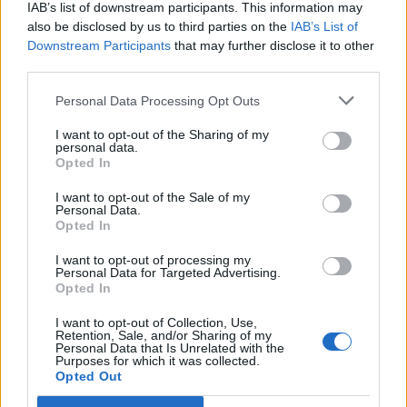
IAB’s list of downstream participants. This information may
εκκεντρικό της χαρακτήρα. Επιμελώς ατημέλητο
also be disclosed by us to third parties on the
IAB’s List of
στυλ, τατουάζ, ροκ φιλοσοφία αλλά και
Downstream Participants
that may further disclose it to other
third parties.
ρομαντισμό.
Personal Data Processing Opt Outs
I want to opt-out of the Sharing of my
personal data.
Opted In
μόδα
μπλούζες
I want to opt-out of the Sale of my
Personal Data.
Opted In
I want to opt-out of processing my
Personal Data for Targeted Advertising.
Opted In
ΡΟΗ ΕΙΔΗΣΕΩΝ
I want to opt-out of Collection, Use,
Retention, Sale, and/or Sharing of my
Personal Data that Is Unrelated with the
SHOWBIZ
Purposes for which it was collected.
Η Σία Κοσιώνη επενδύει στη
Opted Out
βερμούδα – Η βόλτα στο κέντρο της