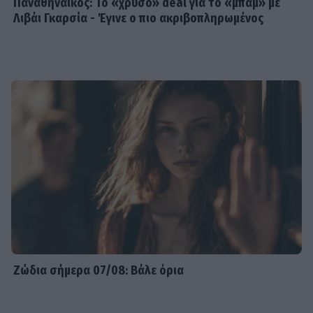
Παναθηναϊκός: Το «χρυσό» deal για το «μπαμ» με
Λιβάι Γκαρσία - Έγινε ο πιο ακριβοπληρωμένος
Ζώδια σήμερα 07/08: Βάλε όρια