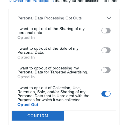
Downstream Participants
that may further disclose it to other
της Καλομοίρας με την οικογένειά
third parties.
της
Personal Data Processing Opt Outs
I want to opt-out of the Sharing of my
personal data.
SHOWBIZ
Opted In
«Τον είδα μπροστά μου, λαμπερό…»
- Πώς η Αγγελική Ηλιάδη είδε τον
I want to opt-out of the Sale of my
Personal Data.
Χριστό και έζησε το θαύμα
Opted In
I want to opt-out of processing my
Personal Data for Targeted Advertising.
Opted In
SHOWBIZ
Ξέσπασε η Ναταλί Κάκκαβα: «Πόσο
I want to opt-out of Collection, Use,
ενοχλητικοί μπορείτε να γίνετε;»
Retention, Sale, and/or Sharing of my
Personal Data that Is Unrelated with the
Purposes for which it was collected.
ΟΛΕΣ ΟΙ ΕΙΔΗΣΕΙΣ
Opted Out
CONFIRM
SHOWBIZ
Τροχαίο ατύχημα για τον Mike