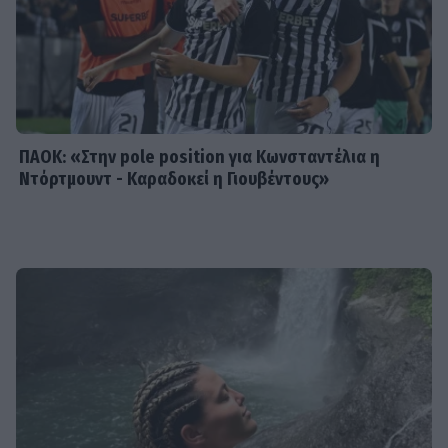
διακοπές από το 2018 – Η
αποκάλυψη μέσα από throwback
φωτογραφία
ΠΑΟΚ: «Στην pole position για Κωνσταντέλια η
Ντόρτμουντ - Καραδοκεί η Γιουβέντους»