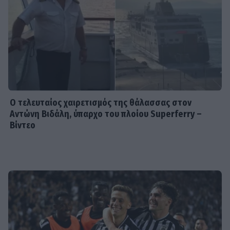
95 εκατομμύρια ευρώ σε κέρδη
μοίρασε τον Ιούλιο
SHOWBIZ
Χρηστίδου: Με το απόλυτο little
black dress και πάει το summer
elegance σε άλλο επίπεδο
Ο τελευταίος χαιρετισμός της θάλασσας στον
Αντώνη Βιδάλη, ύπαρχο του πλοίου Superferry –
Βίντεο
SHOWBIZ
Ο Λάμπρος Κωνσταντάρας έχει
γενέθλια και η Έλενα Τσαγκρινού του
εύχεται δημόσια
SHOWBIZ
Τσαβαλιά: Κι όμως έχει να πάει