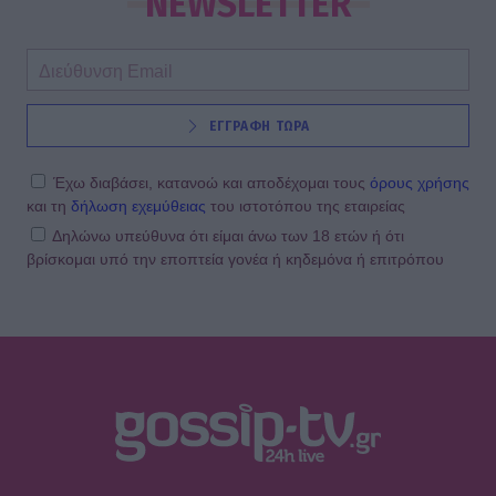
NEWSLETTER
ΕΓΓΡΑΦΗ ΤΩΡΑ
Έχω διαβάσει, κατανοώ και αποδέχομαι τους
όρους χρήσης
και τη
δήλωση εχεμύθειας
του ιστοτόπου της εταιρείας
Δηλώνω υπεύθυνα ότι είμαι άνω των 18 ετών ή ότι
βρίσκομαι υπό την εποπτεία γονέα ή κηδεμόνα ή επιτρόπου