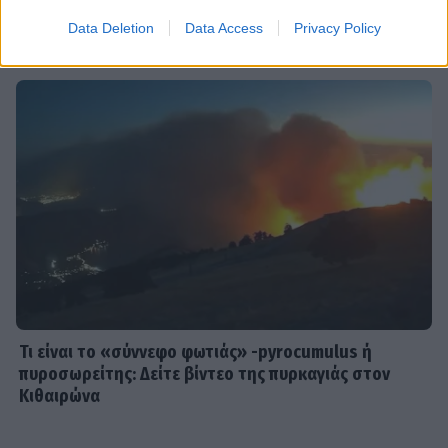
DPG NETWORK
Data Deletion
Data Access
Privacy Policy
SHOWBIZ
Από την εκκλησία στην ξαπλώστρα:
Η εντυπωσιακή πόζα της
Καινούργιου με μαγιό και το
προσκύνημα
MEDIA
Πίσω από τις γραμμές: Η ημερομηνία
της πρεμιέρας
Τι είναι το «σύννεφο φωτιάς» -pyrocumulus ή
πυροσωρείτης: Δείτε βίντεο της πυρκαγιάς στον
Κιθαιρώνα
SHOWBIZ
Κρατερός Κατσούλης: «Δεν υπάρχει