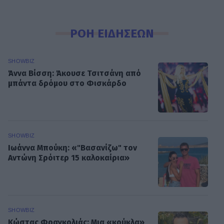
ΡΟΗ ΕΙΔΗΣΕΩΝ
SHOWBIZ
Άννα Βίσση: Άκουσε Τσιτσάνη από
μπάντα δρόμου στο Φισκάρδο
SHOWBIZ
Ιωάννα Μπούκη: «"Βασανίζω" τον
Αντώνη Σρόιτερ 15 καλοκαίρια»
SHOWBIZ
Κώστας Φραγκολιάς: Μια «κούκλα»