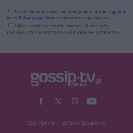
διακοπές από τη Μύκονο στον
επίγειο παράδεισο της Γαλλικής
Έχω διαβάσει, κατανοώ και αποδέχομαι τους
όρους χρήσης
Πολυνησίας
και τη
δήλωση εχεμύθειας
του ιστοτόπου της εταιρείας
Δηλώνω υπεύθυνα ότι είμαι άνω των 18 ετών ή ότι
βρίσκομαι υπό την εποπτεία γονέα ή κηδεμόνα ή επιτρόπου
SHOWBIZ
Άννα Ζηρδέλη - Άρθουρ
Παπαδόπουλος: Eπέλεξαν τη μακρινή
Αυστραλία για να περάσουν τις
διακοπές τους
SHOWBIZ
Στέφανος Κωνσταντινίδης: Έκανε
«βουτιά» στα 48 του μαζί με τα
παιδιά του
Όροι Χρήσης
Δήλωση Εχεμύθειας
SHOWBIZ
Νατάσα Εξηνταβελώνη: Η πιο