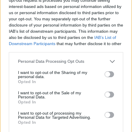
opt-out request is processed you may continue seeing
interest-based ads based on personal information utilized by
us or personal information disclosed to third parties prior to
your opt-out. You may separately opt-out of the further
disclosure of your personal information by third parties on the
IAB’s list of downstream participants. This information may
also be disclosed by us to third parties on the
IAB’s List of
Downstream Participants
that may further disclose it to other
third parties.
Personal Data Processing Opt Outs
«Ξέραμε ότι θα είναι ένα περίεργο εγχείρημα για
I want to opt-out of the Sharing of my
πολλούς λόγους και θα είναι δύσκολη η
personal data.
Opted In
προσαρμογή και το πώς πρέπει σε δέκα μέρες
πρόβες να αφομοιωθεί ένας πολύ ιδιαίτερος
I want to opt-out of the Sale of my
Personal Data.
ρόλος. Γιατί δέχτηκα; Γιατί όχι; Πιστεύω ότι το
Opted In
θέατρο περνάει μια δύσκολη στιγμή. Το να μείνει
I want to opt-out of processing my
ανοιχτό το θέατρο έχει για μένα μεγάλη αξία
Personal Data for Targeted Advertising.
Opted In
αυτή τη στιγμή. Μου έδωσε μεγάλη χαρά, ήθελα