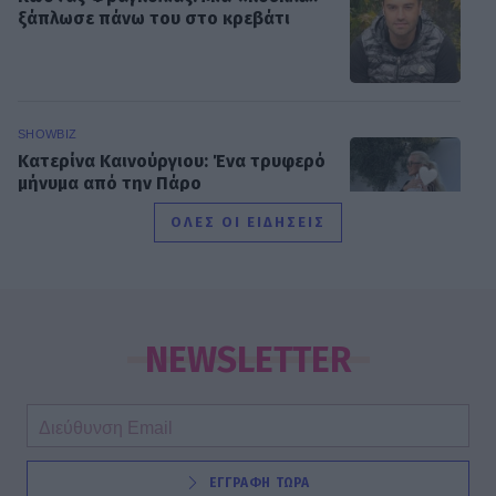
ξάπλωσε πάνω του στο κρεβάτι
SHOWBIZ
Κατερίνα Καινούργιου: Ένα τρυφερό
μήνυμα από την Πάρο
ΟΛΕΣ ΟΙ ΕΙΔΗΣΕΙΣ
SHOWBIZ
Ντόρα Κουτροκόη: Στο Παρίσι με τον
έρωτα της ζωής της, τον γιο της
NEWSLETTER
Κωνσταντίνο
SHOWBIZ
ΕΓΓΡΑΦΗ ΤΩΡΑ
Δούκισσα Νομικού:Οικογενειακές