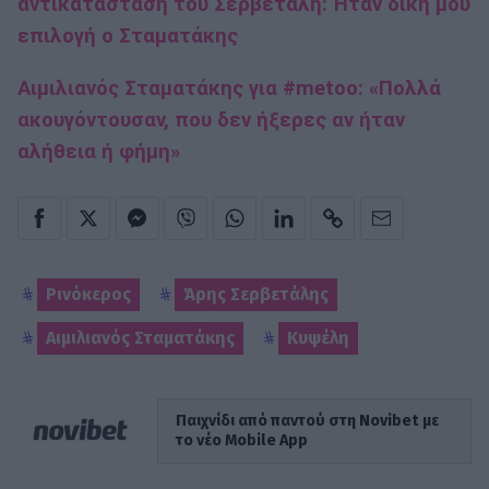
αντικατάσταση του Σερβετάλη: Ήταν δική μου
επιλογή ο Σταματάκης
Αιμιλιανός Σταματάκης για #metoo: «Πολλά
ακουγόντουσαν, που δεν ήξερες αν ήταν
αλήθεια ή φήμη»
Ρινόκερος
Άρης Σερβετάλης
Αιμιλιανός Σταματάκης
Κυψέλη
Παιχνίδι από παντού στη Novibet με
το νέο Mobile App