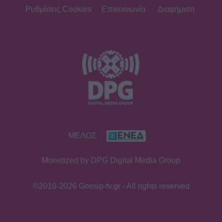
τρυφερή αγκαλιά στη Λίλα
Ρυθμίσεις Cookies
Επικοινωνία
Διαφήμιση
Μπακλέση που μόλις γέννησε
SHOWBIZ
Κωνσταντίνος Αργυρός:
«Μεσοπέλαγα αρμενίζω»
SHOWBIZ
ΜΕΛΟΣ
Τσιτσιπάς και Kristen Thoms: Ο
έρωτας που φέρνει την απόλυτη
Monetized by DPG Digital Media Group
ισορροπία στην καριέρα του
πρωταθλητή
©2010-2026 Gossip-tv.gr - All rights reserved
SHOWBIZ
Ανδρομάχη: Στο νοσοκομείο με ορό η