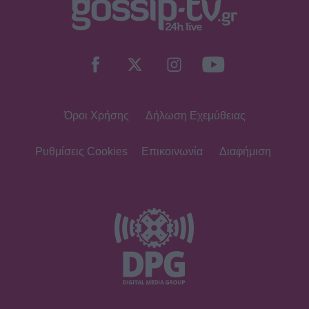
SHOWBIZ
Dolce Vita στο Κάπρι: Η Αμαλία
Κωστοπούλου ποζάρει πάνω σε
σκάφος με αέρινο look!
Όροι Χρήσης
Δήλωση Εχεμύθειας
MEDIA
Φόνοι στο Καμπαναριό: Μένη
Κωνσταντινίδου, Λυδία Τζανουδάκη
Ρυθμίσεις Cookies
Επικοινωνία
Διαφήμιση
και Άννη Θεοχάρη επιστρέφουν
SHOWBIZ
Από Κεφαλονιά... Σαντορίνη! Η φωτό
της Καλομοίρας με την οικογένειά
της