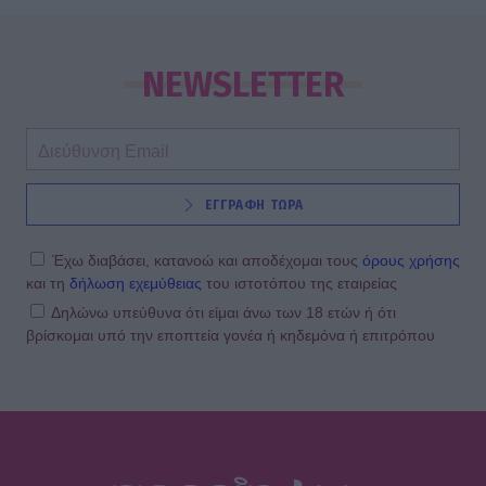
MEDIA
Σταματίνα Τσιμτσιλή: «Πρέπει να
αφουγκράζεσαι τι θέλουν και τι
NEWSLETTER
ψάχνουν οι τηλεθεατές»
MEDIA
ΕΓΓΡΑΦΗ ΤΩΡΑ
Αντώνιος και Κλεοπάτρα: Αυτοτελή
επεισόδια και guest εμφανίσεις!
Ποιους θα δούμε στα πρώτα
Έχω διαβάσει, κατανοώ και αποδέχομαι τους
όρους χρήσης
επεισόδια
και τη
δήλωση εχεμύθειας
του ιστοτόπου της εταιρείας
Δηλώνω υπεύθυνα ότι είμαι άνω των 18 ετών ή ότι
βρίσκομαι υπό την εποπτεία γονέα ή κηδεμόνα ή επιτρόπου
HOLLYWOOD
Hailey Bieber: Τέλος το Pilates – Η
νέα προπόνηση για τέλειους
γλουτούς