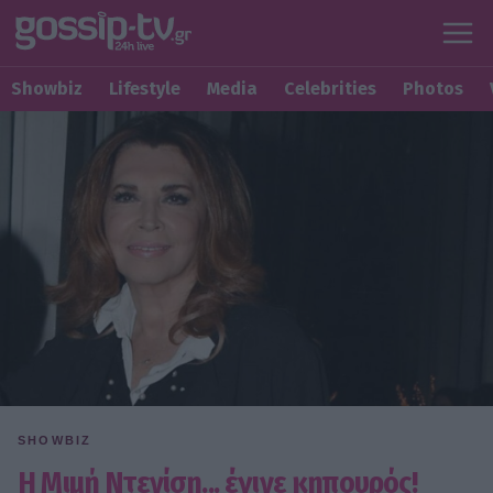
Showbiz
Lifestyle
Media
Celebrities
Photos
SHOWBIZ
Η Μιμή Ντενίση... έγινε κηπουρός!