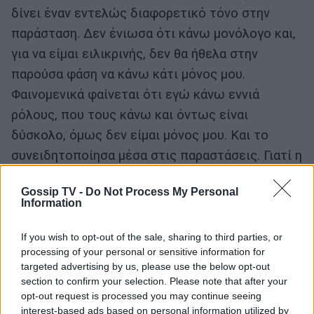
δίνει έναν εντελώς διαφορετικό τόνο στην
παράσταση. Δεν ένιωσα ότι κάνω μονόλογο και,
για να είμαι ειλικρινής, δεν θα ήθελα στην
παρούσα φάση να κάνω κάτι μόνος μου.
Φαινομενικά φαίνεται ότι εγώ κάνω εννιά
ρόλους, που τους κάνω και όντως είναι
δύσκολο, όμως δεν είμαι μόνος μου. Και το
συνειδητοποίησα μέσα στις παραστάσεις. Γιατί η
διάδραση που υπάρχει με τον Αποστόλη είναι
Gossip TV -
Do Not Process My Personal
τεράστια. Δεν είχε τελειώσει ο κύκλος της
Information
παράστασης. Σταματήσαμε λόγω lockdown.
Βρήκαμε τώρα λοιπόν χρόνο πάλι να
If you wish to opt-out of the sale, sharing to third parties, or
processing of your personal or sensitive information for
αποπειραθούμε, να ξαναπούμε αυτή την ιστορία
targeted advertising by us, please use the below opt-out
που μας συγκινεί πάρα πολύ και τους τρεις-
section to confirm your selection. Please note that after your
opt-out request is processed you may continue seeing
γιατί πλέον είμαστε τρεις. Μπορεί όλο αυτό το
interest-based ads based on personal information utilized by