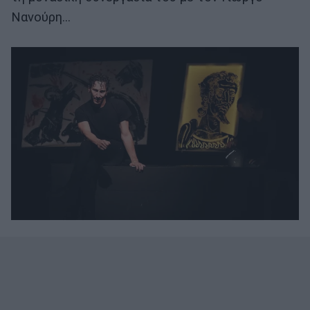
Νανούρη…