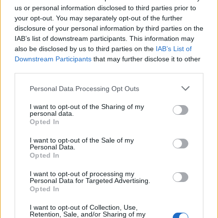
πράγμα να ξεκίνησε από ένα όνειρό μου, αλλά
us or personal information disclosed to third parties prior to
από τη στιγμή που πήγα στον Γιώργο Νανούρη
your opt-out. You may separately opt-out of the further
disclosure of your personal information by third parties on the
και το μοιράστηκα είμαστε τρεις σε όλη αυτή
IAB’s list of downstream participants. This information may
την ιστορία.
also be disclosed by us to third parties on the
IAB’s List of
Downstream Participants
that may further disclose it to other
Γιατί θα έλεγες σε κάποιον να έρθει να δει
third parties.
αυτό το έργο σήμερα;
Personal Data Processing Opt Outs
Με συγκινεί τρομερά αυτός ο ήρωας γιατί είναι
I want to opt-out of the Sharing of my
personal data.
ηττημένος, είναι αδικημένος. Γιατί είναι ένας
Opted In
ποιητής μέσα σε σώμα ενός θηριώδους άντρα ο
I want to opt-out of the Sale of my
οποίος επιλέγει πολύ συνειδητά να
Personal Data.
Opted In
αποχωρήσει. Δεν μένω στην αυτοχειρία. Είναι
I want to opt-out of processing my
συμβολικό εντελώς αυτό που συμβαίνει στο
Personal Data for Targeted Advertising.
Opted In
έργο. Με συγκινεί ότι ένας άνθρωπος δεν
δέχεται αυτό που συμβαίνει γύρω του και
I want to opt-out of Collection, Use,
Retention, Sale, and/or Sharing of my