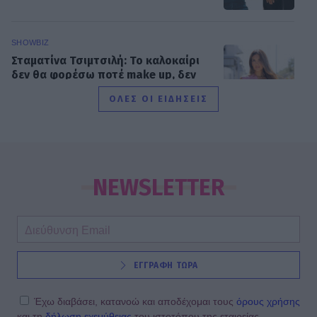
SHOWBIZ
Σταματίνα Τσιμτσιλή: Το καλοκαίρι
δεν θα φορέσω ποτέ make up, δεν
θα βαφτώ
ΟΛΕΣ ΟΙ ΕΙΔΗΣΕΙΣ
MEDIA
Το παιδί επιστρέφει!
NEWSLETTER
SHOWBIZ
ΕΓΓΡΑΦΗ ΤΩΡΑ
Μαρία Διακοπαναγιώτου: «Ένιωθα
δυστυχισμένη, ήμουν αγριεμένη,
έφερνα τον θυμό μου και στο σπίτι»
Έχω διαβάσει, κατανοώ και αποδέχομαι τους
όρους χρήσης
και τη
δήλωση εχεμύθειας
του ιστοτόπου της εταιρείας