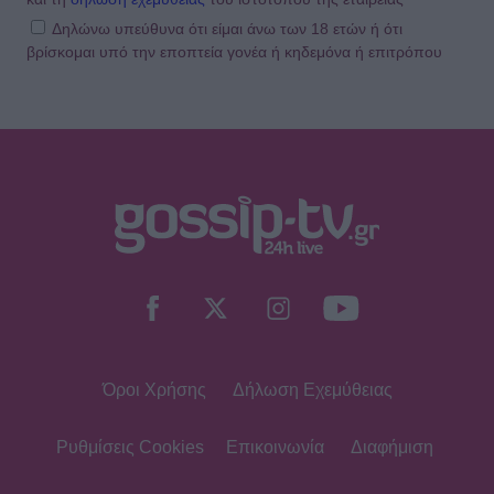
Δηλώνω υπεύθυνα ότι είμαι άνω των 18 ετών ή ότι
βρίσκομαι υπό την εποπτεία γονέα ή κηδεμόνα ή επιτρόπου
HOLLYWOOD
Τζένιφερ Άνιστον: Το μεγάλο fitness
λάθος και η προπόνηση που κάνει
και έχει αλλάξει το σώμα της
SHOWBIZ
Χριστίνα Τσάφου: «Γερνάω, αλλά
από την άλλη είμαι και καλά μέσα
μου»
Όροι Χρήσης
Δήλωση Εχεμύθειας
MEDIA
Αντώνιος και Κλεοπάτρα: Από το
μίσος στον απόλυτο έρωτα
Ρυθμίσεις Cookies
Επικοινωνία
Διαφήμιση