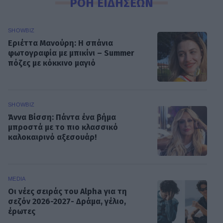
ΡΟΗ ΕΙΔΗΣΕΩΝ
SHOWBIZ
Εριέττα Μανούρη: Η σπάνια
φωτογραφία με μπικίνι – Summer
πόζες με κόκκινο μαγιό
SHOWBIZ
Άννα Βίσση: Πάντα ένα βήμα
μπροστά με το πιο κλασσικό
καλοκαιρινό αξεσουάρ!
MEDIA
Οι νέες σειράς του Alpha για τη
σεζόν 2026-2027- Δράμα, γέλιο,
έρωτες