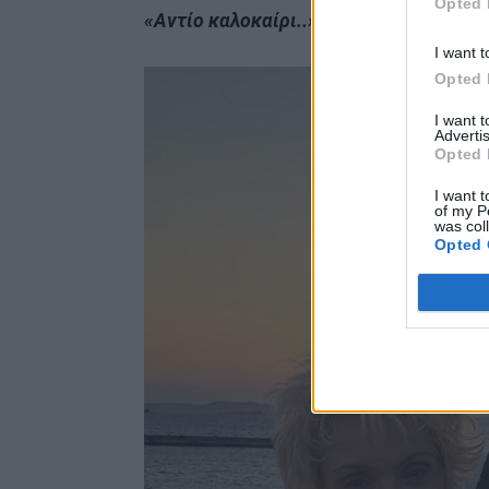
Opted 
«Αντίο καλοκαίρι..»,
έγραψε στη λεζάν
I want t
Opted 
I want 
Advertis
Opted 
I want t
of my P
was col
Opted 