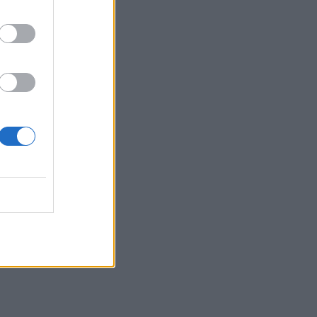
τον Γρηγόρη Μόργκαν
SHOWBIZ
Ξένια Κουτσουμπή: Έγινε
τεσσάρων μηνών - Η
τρυφερή ανάρτηση της
Καινούργιου
SHOWBIZ
Λένα Παπαληγούρα για την
απώλεια του πατέρα της:
«Δεν υπάρχει μέρα που να
μην τον σκεφτώ»
SHOWBIZ
Βαλεντίνη Παπαδάκη: Η
εξομολόγηση για τον
Σόμμερ: «Ανησυχώ μήπως
ξεχνάει πόσο...»