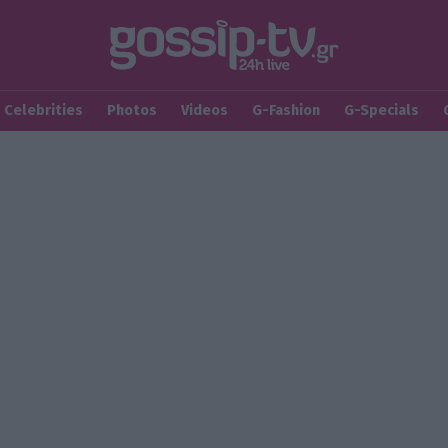
Celebrities
Photos
Videos
G-Fashion
G-Specials