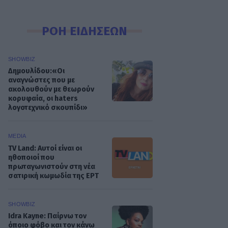
ΡΟΗ ΕΙΔΗΣΕΩΝ
SHOWBIZ
Δημουλίδου:«Οι
αναγνώστες που με
ακολουθούν με θεωρούν
κορυφαία, οι haters
λογοτεχνικό σκουπίδι»
MEDIA
TV Land: Αυτοί είναι οι
ηθοποιοί που
πρωταγωνιστούν στη νέα
σατιρική κωμωδία της ΕΡΤ
SHOWBIZ
Idra Kayne: Παίρνω τον
όποιο φόβο και τον κάνω