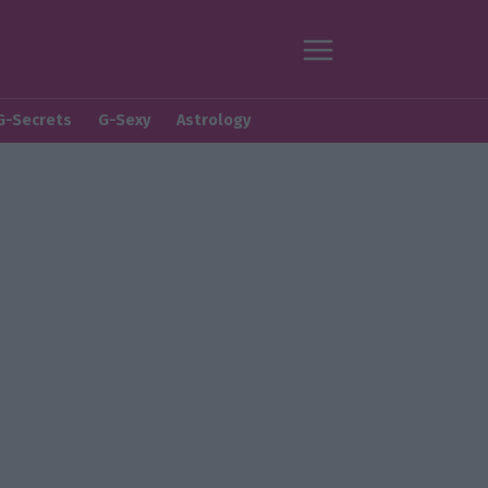
G-Secrets
G-Sexy
Astrology