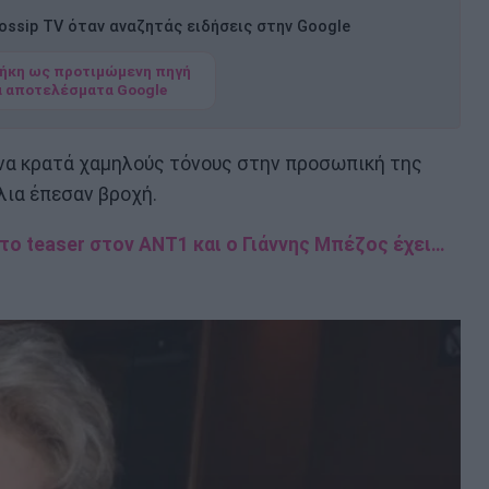
ssip TV όταν αναζητάς ειδήσεις στην Google
ήκη ως προτιμώμενη πηγή
α αποτελέσματα Google
ι να κρατά χαμηλούς τόνους στην προσωπική της
λια έπεσαν βροχή.
 teaser στον ΑΝΤ1 και ο Γιάννης Μπέζος έχει…