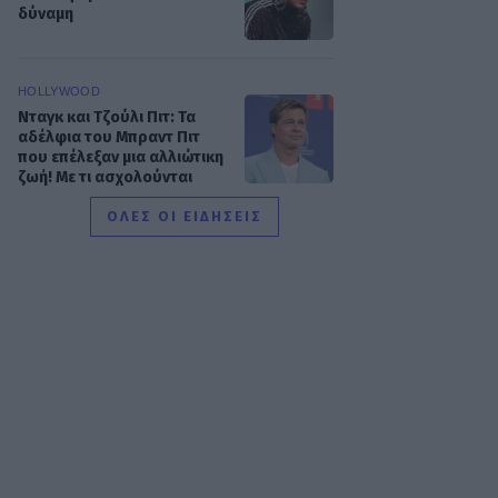
δύναμη
HOLLYWOOD
Νταγκ και Τζούλι Πιτ: Τα
αδέλφια του Μπραντ Πιτ
που επέλεξαν μια αλλιώτικη
ζωή! Με τι ασχολούνται
ΟΛΕΣ ΟΙ ΕΙΔΗΣΕΙΣ
SHOWBIZ
Δήμητρα Κολλά: Προσπαθώ
να αντιμετωπίζω τα πάντα
με χαμόγελο
SHOWBIZ
Λάμπρος Κωνσταντάρας:
Τα πρώτα γενέθλια χωρίς
τον πατέρα του-«Xωρίς
εσένα, σαν να μην είναι
γιορτές»