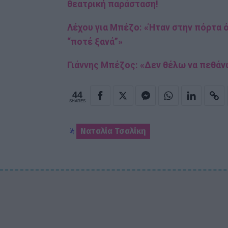
θεατρική παράσταση!
Λέχου για Μπέζο: «Ήταν στην πόρτα ό
“ποτέ ξανά”»
Γιάννης Μπέζος: «Δεν θέλω να πεθάνω 
44
SHARES
Ναταλία Τσαλίκη