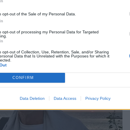
In
τα της ανάρτησής της η Ναταλία Τσαλίκη.
o opt-out of the Sale of my Personal Data.
In
to opt-out of processing my Personal Data for Targeted
ing.
In
o opt-out of Collection, Use, Retention, Sale, and/or Sharing
ersonal Data that Is Unrelated with the Purposes for which it
lected.
Out
CONFIRM
Data Deletion
Data Access
Privacy Policy