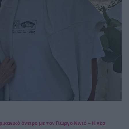
ικανικό όνειρο με τον Γιώργο Νινιό – Η νέα