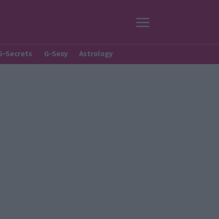
G-Secrets
G-Sexy
Astrology