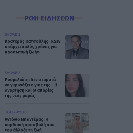
ΡΟΗ ΕΙΔΗΣΕΩΝ
SHOWBIZ
Κρατερός Κατσούλης: «Δεν
υπάρχει πολύς χρόνος για
προσωπική ζωή»
SHOWBIZ
Ρουμελιώτη: Δεν σταματά
να γκρινιάζει ο γιος της - Η
ανάρτηση και οι απορίες
της νέας μαμάς
HOLLYWOOD
Αντόνιο Μπαντέρας: Η
καρδιακή προσβολή που
του άλλαξε τη ζωή