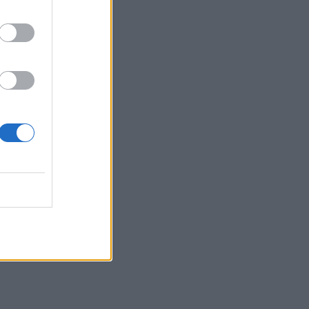
Τσαβαλιά: Κι όμως έχει να
πάει διακοπές από το 2018
– Η αποκάλυψη μέσα από
throwback φωτογραφία
SHOWBIZ
Μαρία Κορινθίου: «Είμαι
πιο συνειδητοποιημένη από
ποτέ... Είμαι πια τόσο
χορτασμένη»
SHOWBIZ
Λευκό πουκάμισο και μάξι
φούστα! Η Δανάη Παππά με
το πιο κλασσικό και
αξεπέραστο σύνολο
MEDIA
Νόμοι της καρδιάς - Η
συνάντηση Γιλντιρίμ &
Μπορά αποκαλύπτει την