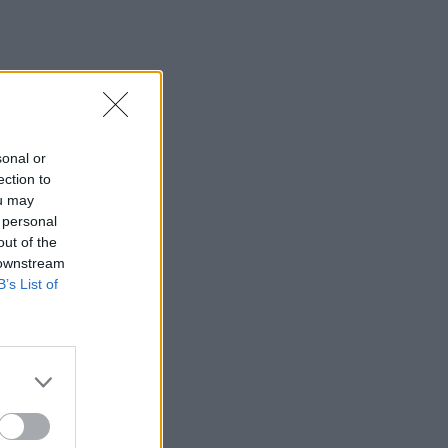
INSIDE STORIES
ΠΑΜΕ ΣΤΟΙΧΗΜΑ:
Περισσότερα από 95
εκατομμύρια ευρώ σε
κέρδη μοίρασε τον Ιούλιο
sonal or
SHOWBIZ
ection to
Χρηστίδου: Με το απόλυτο
ou may
little black dress και πάει
 personal
το summer elegance σε
out of the
άλλο επίπεδο
 downstream
B’s List of
SHOWBIZ
Ο Λάμπρος Κωνσταντάρας
έχει γενέθλια και η Έλενα
Τσαγκρινού του εύχεται
δημόσια
SHOWBIZ