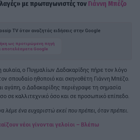
λαγές» με πρωταγωνιστές τον
Γιάννη Μπέζο
ssip TV όταν αναζητάς ειδήσεις στην Google
ήκη ως προτιμώμενη πηγή
α αποτελέσματα Google
 η αυλαία, ο Πυγμαλίων Δαδακαρίδης πήρε τον λόγο
 τον σπουδαίο ηθοποιό και σκηνοθέτη Γιάννη Μπέζο.
αι αγάπη, ο Δαδακαρίδης περιέγραψε τη σημασία
όσο σε καλλιτεχνικό όσο και σε προσωπικό επίπεδο.
α λέμε ένα ευχαριστώ εκεί που πρέπει, όταν πρέπει.
παίζουν νέοι γίνονται γελοίοι – Βλέπω