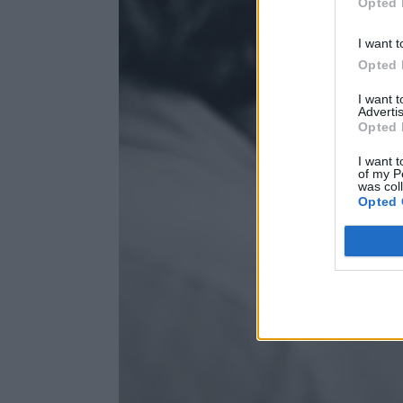
Opted 
I want t
Opted 
I want 
Advertis
Opted 
I want t
of my P
was col
Opted 