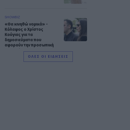
SHOWBIZ
«Θα κινηθώ νομικά» -
Κόλαφος ο Χρίστος
Κούγιας για τα
δημοσιεύματα που
αφορούν την προσωπική
του ζωή
ΟΛΕΣ ΟΙ ΕΙΔΗΣΕΙΣ
SHOWBIZ
Τέτα Κωνσταντά: Τα νέα για
την υγεία του Γιώργου
Ματαράγκα και ο γάμος με
τον αδερφό του, Γιάννη
SHOWBIZ
Οικονομάκου: «Έσκασε
όλη η κούραση του
χειμώνα» - Το πρόβλημα
στις διακοπές στο νησί