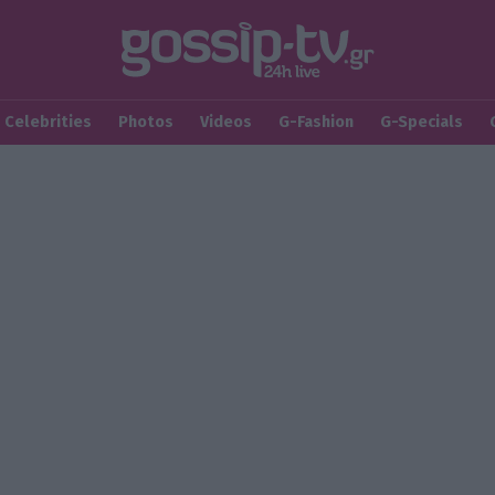
Celebrities
Photos
Videos
G-Fashion
G-Specials