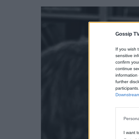
Gossip TV
If you wish 
sensitive in
confirm you
continue se
information 
further disc
participants
Downstream 
Persona
I want t