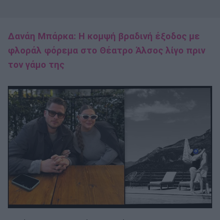
Δανάη Μπάρκα: Η κομψή βραδινή έξοδος με
φλοράλ φόρεμα στο Θέατρο Άλσος λίγο πριν
τον γάμο της