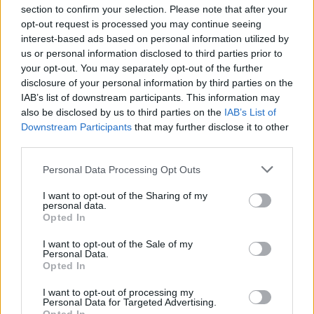
section to confirm your selection. Please note that after your
SHOWBIZ
opt-out request is processed you may continue seeing
Παυλίνα Βουλγαράκη: Η μουσική
interest-based ads based on personal information utilized by
στιγμή με την κόρη της που
us or personal information disclosed to third parties prior to
ξεχώρισε – Η Ερωφίλη «κλέβει» την
your opt-out. You may separately opt-out of the further
παράσταση
disclosure of your personal information by third parties on the
IAB’s list of downstream participants. This information may
also be disclosed by us to third parties on the
IAB’s List of
SHOWBIZ
Downstream Participants
that may further disclose it to other
«Ευλογία τα παιδιά» - Η σπάνια
third parties.
φωτό του Γονίδη με την μικρή του
κόρη! Μαζί στο τιμόνι της βάρκας
Personal Data Processing Opt Outs
Μοτζτάμπα Χαμενεΐ: Στη δημοσιότητα το πρώτο
βίντεο που δείχνει ζωντανό τον ανώτατο ηγέτη του
I want to opt-out of the Sharing of my
Ιράν
personal data.
Opted In
SHOWBIZ
Ευγενία Σαμαρά: Μαγικές εικόνες από
I want to opt-out of the Sale of my
ψηλά – Η πτήση με αερόστατο στο
Personal Data.
Μεξικό
Opted In
I want to opt-out of processing my
Personal Data for Targeted Advertising.