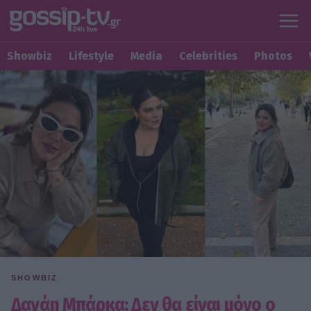
Showbiz
Lifestyle
Media
Celebrities
Photos
SHOWBIZ
Δανάη Μπάρκα: Δεν θα είναι μόνο ο