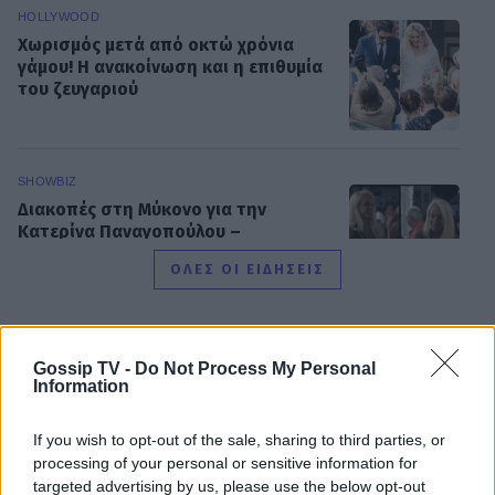
HOLLYWOOD
Χωρισμός μετά από οκτώ χρόνια
γάμου! Η ανακοίνωση και η επιθυμία
του ζευγαριού
SHOWBIZ
Διακοπές στη Μύκονο για την
Κατερίνα Παναγοπούλου –
Ηλιοκαμένη και με σιλουέτα που
ΟΛΕΣ ΟΙ ΕΙΔΗΣΕΙΣ
εντυπωσιάζει
SHOWBIZ
Gossip TV -
Do Not Process My Personal
Βασίλης Τσεκούρας – Γωγώ Μπαλή:
DPG NETWORK
Information
Γάμος για τους δυο δημοσιογράφους
του Mega - Πότε παντρεύονται
If you wish to opt-out of the sale, sharing to third parties, or
processing of your personal or sensitive information for
targeted advertising by us, please use the below opt-out