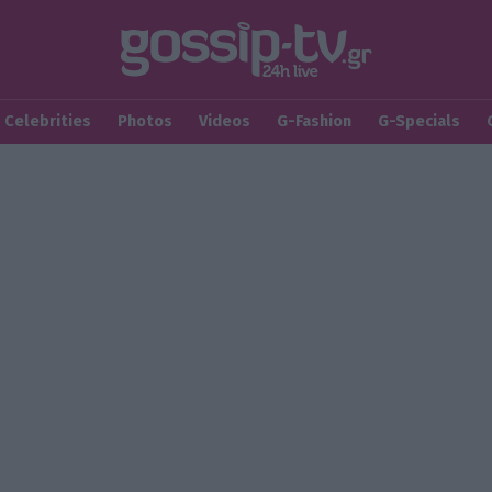
Celebrities
Photos
Videos
G-Fashion
G-Specials