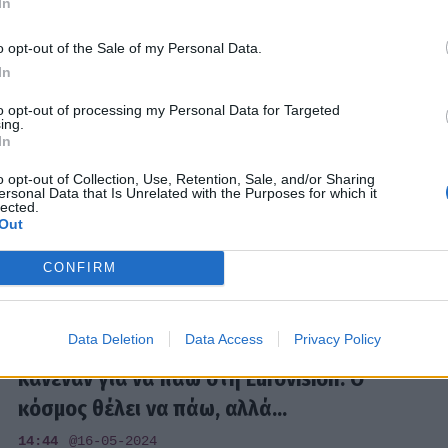
In
11:36
@20-05-2024
o opt-out of the Sale of my Personal Data.
In
MEDIA
to opt-out of processing my Personal Data for Targeted
ing.
Κόλαφος ο Τσαλίκης: «Να βρει η ΕΡΤ
In
κανένα πιτσιρίκι για τη Eurovision, η Σάττι
o opt-out of Collection, Use, Retention, Sale, and/or Sharing
δεν είναι πιτσιρίκα»
ersonal Data that Is Unrelated with the Purposes for which it
lected.
12:30
@17-05-2024
Out
CONFIRM
MEDIA
Data Deletion
Data Access
Privacy Policy
Καλομοίρα: «Δεν θα παρακαλέσω
κανέναν για να πάω στη Eurovision. Ο
κόσμος θέλει να πάω, αλλά...
14:44
@16-05-2024