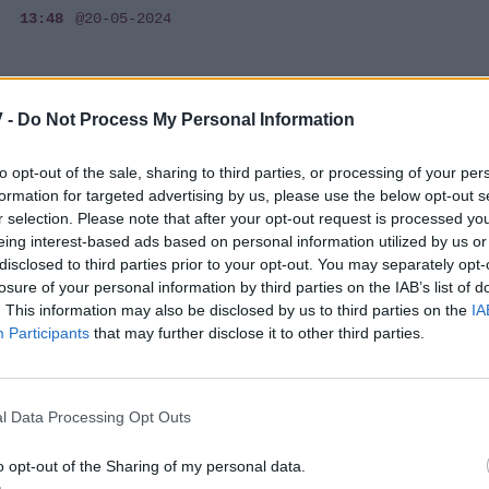
13:48
@20-05-2024
 -
Do Not Process My Personal Information
MEDIA
Πηνελόπη Αναστασοπούλου: Αλήθεια
to opt-out of the sale, sharing to third parties, or processing of your per
είπε “τάπα” την Μαρίνα Σάττι; Αν είναι
formation for targeted advertising by us, please use the below opt-out s
δυνατόν, γίνομαι έξαλλη!
r selection. Please note that after your opt-out request is processed y
eing interest-based ads based on personal information utilized by us or
13:03
@20-05-2024
disclosed to third parties prior to your opt-out. You may separately opt-
losure of your personal information by third parties on the IAB’s list of
. This information may also be disclosed by us to third parties on the
IA
Participants
that may further disclose it to other third parties.
EUROVISION
Μαντώ: «Οι Έλληνες είμαστε
l Data Processing Opt Outs
γκρινιάρηδες για τη Eurovision, είχα
ακούσει & εγώ σχόλια για το φόρεμα»
o opt-out of the Sharing of my personal data.