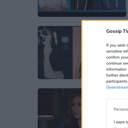
Gossip TV
If you wish 
sensitive in
confirm you
continue se
information 
further disc
participants
Downstream 
Persona
I want t