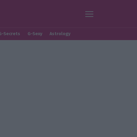
G-Secrets
G-Sexy
Astrology