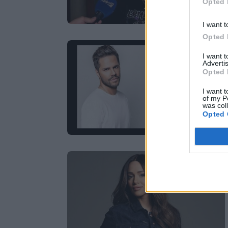
Opted 
I want t
Opted 
I want 
Advertis
Opted 
I want t
of my P
was col
Opted 