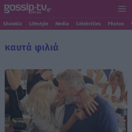
Showbiz
Lifestyle
Media
Celebrities
Photos
καυτά φιλιά