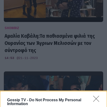
SHOWBIZ
Αμαλία Καβάλη:Τα παθιασμένα φιλιά της
Ουρανίας των Άγριων Μελισσών με τον
σύντροφό της
14:53
@21-11-2023
Gossip TV -
Do Not Process My Personal
Information