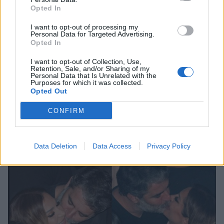
Opted In
I want to opt-out of processing my
Personal Data for Targeted Advertising.
Opted In
I want to opt-out of Collection, Use,
SHOWBIZ
Retention, Sale, and/or Sharing of my
Personal Data that Is Unrelated with the
Καγιά – Κρασσάς: Οι διακοπές στη Μύκονο,
Purposes for which it was collected.
Opted Out
τα τρυφερά στιγμιότυπα σε βραδινή έξοδο
CONFIRM
& τα «καυτά» φιλιά
16:57
@25-07-2023
Data Deletion
Data Access
Privacy Policy