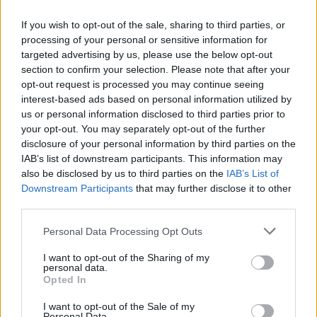
If you wish to opt-out of the sale, sharing to third parties, or
processing of your personal or sensitive information for
targeted advertising by us, please use the below opt-out
section to confirm your selection. Please note that after your
opt-out request is processed you may continue seeing
GOSSIP CAM
interest-based ads based on personal information utilized by
Νικολαΐδη - Πολυχρονιάδης: Τα «καυτά»
us or personal information disclosed to third parties prior to
your opt-out. You may separately opt-out of the further
φιλιά σε έξοδό τους και οι αμέτρητες
disclosure of your personal information by third parties on the
selfies!
IAB’s list of downstream participants. This information may
also be disclosed by us to third parties on the
IAB’s List of
12:30
@20-10-2023
Downstream Participants
that may further disclose it to other
third parties.
Personal Data Processing Opt Outs
I want to opt-out of the Sharing of my
personal data.
Opted In
I want to opt-out of the Sale of my
Personal Data.