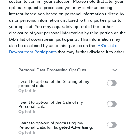
section to confirm your selection. Please note that after your
opt-out request is processed you may continue seeing
interest-based ads based on personal information utilized by
MEDIA
us or personal information disclosed to third parties prior to
MasterChef 2024: «Η Γεωργία είναι
your opt-out. You may separately opt-out of the further
disclosure of your personal information by third parties on the
γεννημένη θανάσιμη πεθερά» - Οι
IAB’s list of downstream participants. This information may
δηλώσεις που έκαναν πάταγο στο Χ
also be disclosed by us to third parties on the
IAB’s List of
Downstream Participants
that may further disclose it to other
22:25
@29-02-2024
third parties.
Personal Data Processing Opt Outs
I want to opt-out of the Sharing of my
personal data.
Opted In
I want to opt-out of the Sale of my
Personal Data.
Opted In
I want to opt-out of processing my
Personal Data for Targeted Advertising.
Opted In