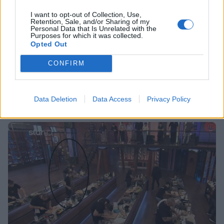
I want to opt-out of Collection, Use,
Retention, Sale, and/or Sharing of my
Personal Data that Is Unrelated with the
MEDIA
Purposes for which it was collected.
Opted Out
MasterChef 2024: Το σοβαρό λάθος το
βρήκε ο Κοντιζάς μέσα στο πιάτο - Ποιος
CONFIRM
παίκτης αποχώρησε;
23:37
@27-02-2024
Data Deletion
Data Access
Privacy Policy