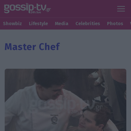
Showbiz
Lifestyle
Media
Celebrities
Photos
Master Chef