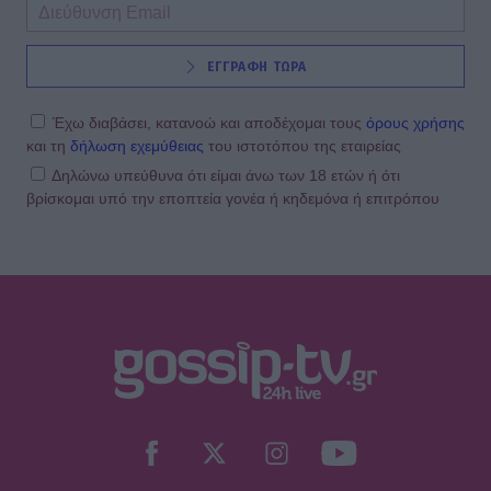
ΕΓΓΡΑΦΗ ΤΩΡΑ
Έχω διαβάσει, κατανοώ και αποδέχομαι τους
όρους χρήσης
και τη
δήλωση εχεμύθειας
του ιστοτόπου της εταιρείας
Δηλώνω υπεύθυνα ότι είμαι άνω των 18 ετών ή ότι
βρίσκομαι υπό την εποπτεία γονέα ή κηδεμόνα ή επιτρόπου