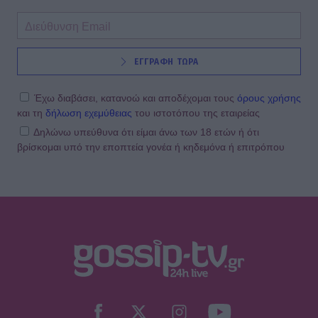
ΕΓΓΡΑΦΗ ΤΩΡΑ
Έχω διαβάσει, κατανοώ και αποδέχομαι τους
όρους χρήσης
και τη
δήλωση εχεμύθειας
του ιστοτόπου της εταιρείας
Δηλώνω υπεύθυνα ότι είμαι άνω των 18 ετών ή ότι
βρίσκομαι υπό την εποπτεία γονέα ή κηδεμόνα ή επιτρόπου