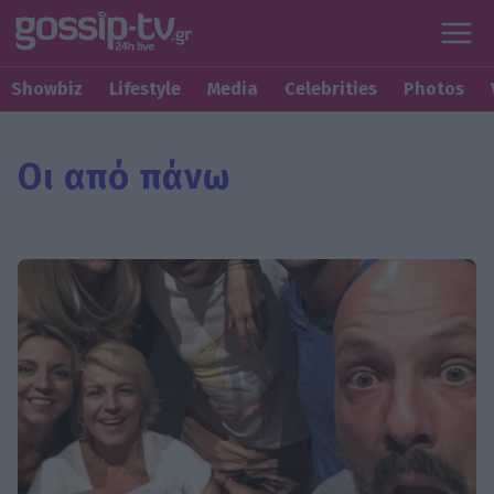
Showbiz
Lifestyle
Media
Celebrities
Photos
Οι από πάνω