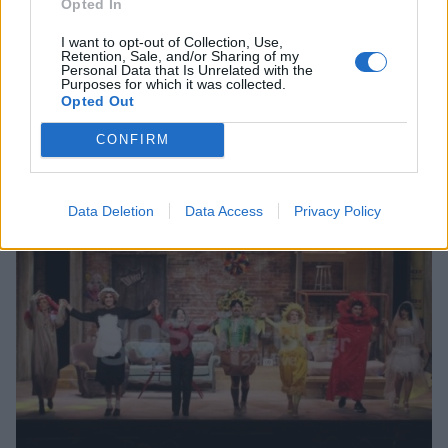
Opted In
SHOWBIZ
I want to opt-out of Collection, Use,
Retention, Sale, and/or Sharing of my
Αποκάλυψη Έλληνα ηθοποιού: «Έσκιζα
Personal Data that Is Unrelated with the
Purposes for which it was collected.
εφημερίδες και την κοιτούσα μέσα από τις
Opted Out
τρύπες»
CONFIRM
19:02
@29-11-2016
Data Deletion
Data Access
Privacy Policy