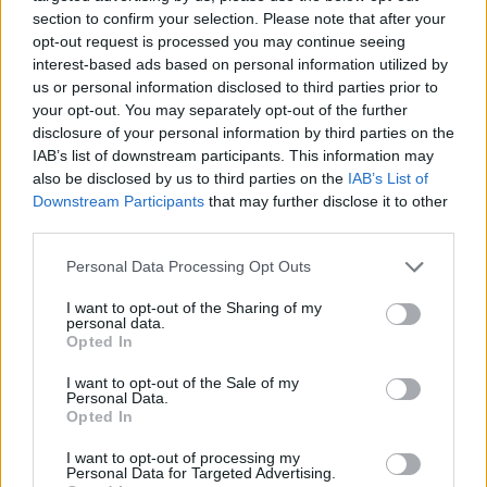
section to confirm your selection. Please note that after your
SHOWBIZ
opt-out request is processed you may continue seeing
Ο πυρετός του Μουτσινά και η αναβολή των
interest-based ads based on personal information utilized by
us or personal information disclosed to third parties prior to
«Οι από πάνω» στο «Πειραιώς 131»- Τι
your opt-out. You may separately opt-out of the further
ανακοίνωσε η Ηλιάκη;
disclosure of your personal information by third parties on the
IAB’s list of downstream participants. This information may
16:47
@08-12-2016
also be disclosed by us to third parties on the
IAB’s List of
Downstream Participants
that may further disclose it to other
third parties.
Personal Data Processing Opt Outs
I want to opt-out of the Sharing of my
personal data.
Opted In
I want to opt-out of the Sale of my
Personal Data.
Opted In
I want to opt-out of processing my
Personal Data for Targeted Advertising.