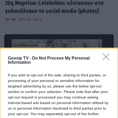
25η Μαρτίου: Celebrities «έντυσαν» στα
γαλανόλευκα τα social media (photos)
16:30
@25-03-2022
Gossip TV -
Do Not Process My Personal
Information
If you wish to opt-out of the sale, sharing to third parties, or
processing of your personal or sensitive information for
targeted advertising by us, please use the below opt-out
section to confirm your selection. Please note that after your
opt-out request is processed you may continue seeing
interest-based ads based on personal information utilized by
SHOWBIZ
us or personal information disclosed to third parties prior to
your opt-out. You may separately opt-out of the further
Δίκη Φιλιππίδη: Στο δικαστήριο Παπούλια,