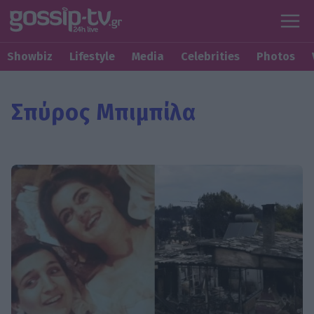
Showbiz
Lifestyle
Media
Celebrities
Photos
Σπύρος Μπιμπίλα