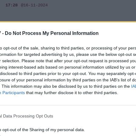
17:28
@16-11-2024
 -
Do Not Process My Personal Information
SHOWBIZ
Στέφανος & Αλέξης Βούρος: Οι γιοι του
to opt-out of the sale, sharing to third parties, or processing of your per
Γιάννη Βούρου και η σχέση αγάπης
formation for targeted advertising by us, please use the below opt-out s
μεταξύ τους
r selection. Please note that after your opt-out request is processed y
eing interest-based ads based on personal information utilized by us or
06:50
@06-11-2024
disclosed to third parties prior to your opt-out. You may separately opt-
losure of your personal information by third parties on the IAB’s list of
. This information may also be disclosed by us to third parties on the
IA
Participants
that may further disclose it to other third parties.
SHOWBIZ
Νταίζη Σεμπεκοπούλου για τον γιο της
l Data Processing Opt Outs
Στέφανο Βούρο: Δεν έκρυψε ποτέ τα χέρια
στις τσέπες
o opt-out of the Sharing of my personal data.