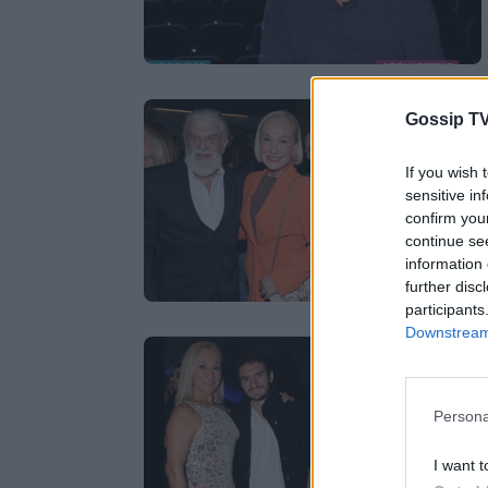
Gossip TV
If you wish 
sensitive in
confirm you
continue se
information 
further disc
participants
Downstream 
Persona
I want t