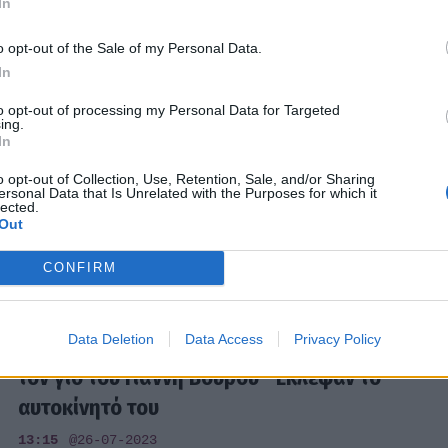
In
07:00
@22-08-2024
o opt-out of the Sale of my Personal Data.
In
SHOWBIZ
to opt-out of processing my Personal Data for Targeted
ing.
Σοκάρει ο Στέφανος Βούρος: «Εφημερίδα
In
είχε γράψει πως ο Γιάννης Βούρος έκανε
o opt-out of Collection, Use, Retention, Sale, and/or Sharing
ένα παιδί τέρας»
ersonal Data that Is Unrelated with the Purposes for which it
lected.
13:38
@17-09-2023
Out
CONFIRM
SHOWBIZ
Data Deletion
Data Access
Privacy Policy
Στέφανος Βούρος: Δημόσια έκκληση από
τον γιο του Γιάννη Βούρου- Έκλεψαν το
αυτοκίνητό του
13:15
@26-07-2023