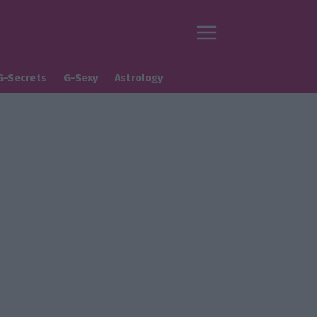
G-Secrets
G-Sexy
Astrology