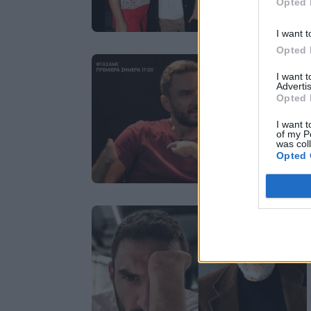
Opted 
I want t
Opted 
I want 
Advertis
Opted 
I want t
of my P
was col
Opted 