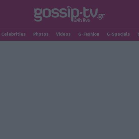
Celebrities
Photos
Videos
G-Fashion
G-Specials