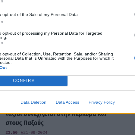
In
14:39
@29-11-2024
o opt-out of the Sale of my Personal Data.
In
EXODOS
to opt-out of processing my Personal Data for Targeted
ing.
Χαρούλα Αλεξίου - Νατάσσα Μποφίλιου:
In
Έκλεψαν τις εντυπώσεις σε θεατρική
o opt-out of Collection, Use, Retention, Sale, and/or Sharing
πρεμιέρα!
ersonal Data that Is Unrelated with the Purposes for which it
lected.
20:05
@06-11-2024
Out
CONFIRM
MEDIA
Data Deletion
Data Access
Privacy Policy
«Φτάσαμε» με τον Ζερόμ Καλούτα – Το
ταξίδι συνεχίζεται στην Κέρκυρα και
στους Παξούς
23:50
@21-09-2024