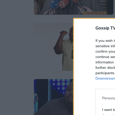
Gossip TV
If you wish 
sensitive in
confirm you
continue se
information 
further disc
participants
Downstream 
Persona
I want t