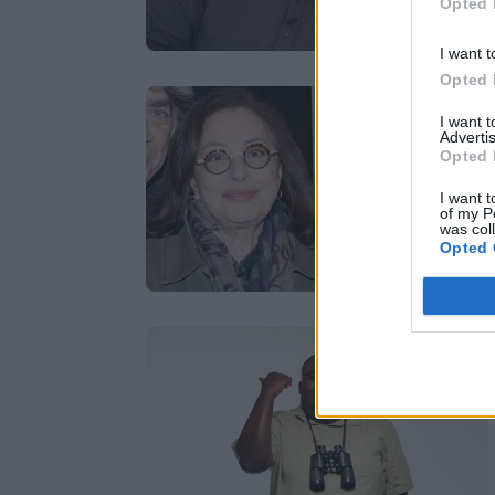
Opted 
I want t
Opted 
I want 
Advertis
Opted 
I want t
of my P
was col
Opted 