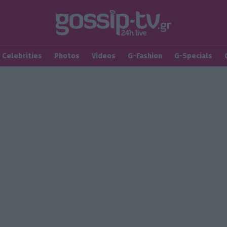
Celebrities
Photos
Videos
G-Fashion
G-Specials