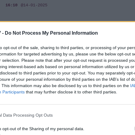
16:10
@14-01-2025
 -
Do Not Process My Personal Information
MEDIA
«Φτάσαμε» με τον Ζερόμ Καλούτα - Ένα
to opt-out of the sale, sharing to third parties, or processing of your per
συναρπαστικό οδοιπορικό στις
formation for targeted advertising by us, please use the below opt-out s
μοναδικές ομορφιές του Έβρου
r selection. Please note that after your opt-out request is processed y
eing interest-based ads based on personal information utilized by us or
16:08
@05-12-2024
disclosed to third parties prior to your opt-out. You may separately opt-
losure of your personal information by third parties on the IAB’s list of
. This information may also be disclosed by us to third parties on the
IA
Participants
that may further disclose it to other third parties.
MEDIA
Ζερόμ Καλούτα: Είναι πειρασμός το να
l Data Processing Opt Outs
απαντάω σε σχόλια στα social media
αλλά προσπαθώ να μην το κάνω
o opt-out of the Sharing of my personal data.