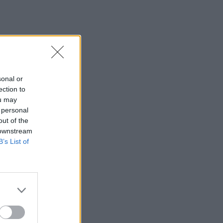
sonal or
ection to
ou may
 personal
out of the
 downstream
B’s List of