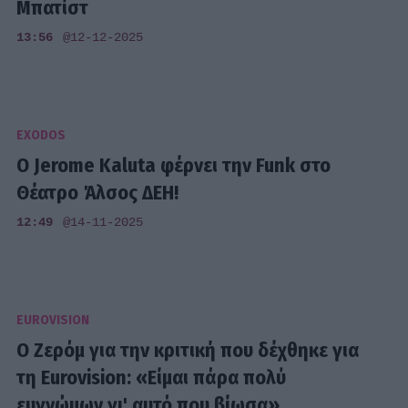
Μπατίστ
13:56
@12-12-2025
EXODOS
Ο Jerome Kaluta φέρνει την Funk στο
Θέατρο Άλσος ΔΕΗ!
12:49
@14-11-2025
EUROVISION
Ο Ζερόμ για την κριτική που δέχθηκε για
τη Eurovision: «Είμαι πάρα πολύ
ευγνώμων γι' αυτό που βίωσα»