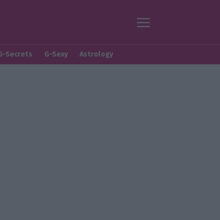
G-Secrets
G-Sexy
Astrology