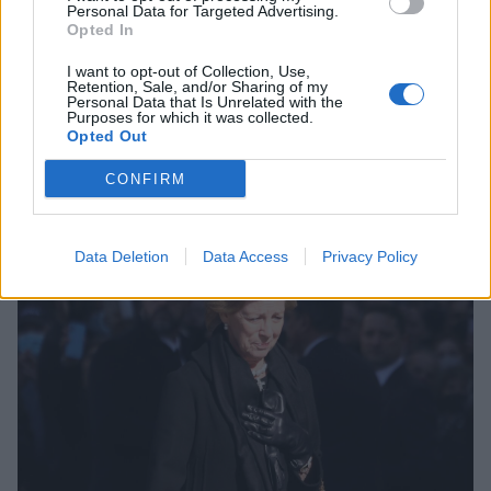
Personal Data for Targeted Advertising.
Opted In
LIFESTYLE
Το διαμέρισμα 250 τ.μ. της Άννας Μαρίας
I want to opt-out of Collection, Use,
Retention, Sale, and/or Sharing of my
στο Κολωνάκι και το τελευταίο
Personal Data that Is Unrelated with the
Purposes for which it was collected.
οικογενειακό γεύμα το μεσημέρι
Opted Out
21:09
@17-01-2023
CONFIRM
Data Deletion
Data Access
Privacy Policy