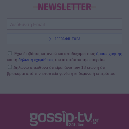
NEWSLETTER
ΕΓΓΡΑΦΗ ΤΩΡΑ
Έχω διαβάσει, κατανοώ και αποδέχομαι τους
όρους χρήσης
και τη
δήλωση εχεμύθειας
του ιστοτόπου της εταιρείας
Δηλώνω υπεύθυνα ότι είμαι άνω των 18 ετών ή ότι
βρίσκομαι υπό την εποπτεία γονέα ή κηδεμόνα ή επιτρόπου