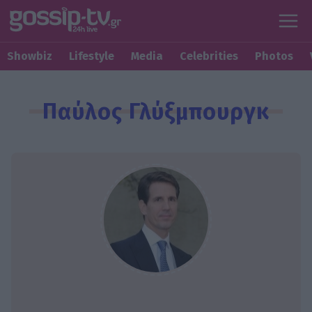
Showbiz
Lifestyle
Media
Celebrities
Photos
Παύλος Γλύξμπουργκ