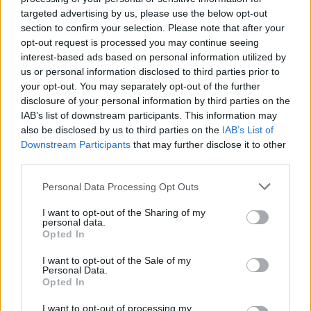
targeted advertising by us, please use the below opt-out
MEDIA
section to confirm your selection. Please note that after your
Παύλος: Η πρώτη δήλωσή του στο Πρωινό
opt-out request is processed you may continue seeing
interest-based ads based on personal information utilized by
μετά την κηδεία του πατέρα του, του τέως
us or personal information disclosed to third parties prior to
βασιλιά Κωνσταντίνου
your opt-out. You may separately opt-out of the further
disclosure of your personal information by third parties on the
12:57
@25-01-2023
IAB’s list of downstream participants. This information may
also be disclosed by us to third parties on the
IAB’s List of
Downstream Participants
that may further disclose it to other
third parties.
Personal Data Processing Opt Outs
I want to opt-out of the Sharing of my
personal data.
Opted In
I want to opt-out of the Sale of my
Personal Data.
Opted In
I want to opt-out of processing my