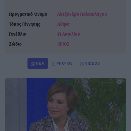
Πραγματικό Όνομα
Αλεξάνδρα Παλαιολόγου
Τόπος Γέννησης
Αθήνα
Γενέθλια
11 Απριλίου
Ζώδιο
ΚΡΙΟΣ
ΝΈΑ
PHOTOS
VIDEOS