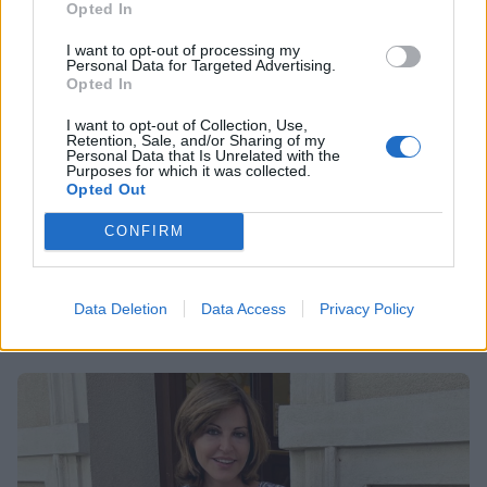
Opted In
I want to opt-out of processing my
Personal Data for Targeted Advertising.
Opted In
I want to opt-out of Collection, Use,
Retention, Sale, and/or Sharing of my
Personal Data that Is Unrelated with the
Purposes for which it was collected.
SHOWBIZ
Opted Out
Παλαιολόγου: «Κάθε φορά πήγαινα να το
CONFIRM
αντιμετωπίσω, αλλά όταν έφευγα έπεφτα
στο τιμόνι και έκλαιγα»
Data Deletion
Data Access
Privacy Policy
13:43
@07-09-2024