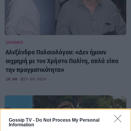
SHOWBIZ
Αλεξάνδρα Παλαιολόγου: «Δεν ήμουν
αιχμηρή με τον Χρήστο Πολίτη, απλά είπα
την πραγματικότητα»
16:00
@25-09-2024
Gossip TV -
Do Not Process My Personal
Information