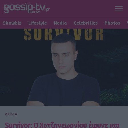
Showbiz
Lifestyle
Media
Celebrities
Photos
MEDIA
Survivor: O Χατζηγεωργίου έφυγε και