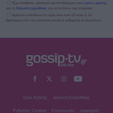
ξεχώρισε – Η Ερωφίλη «κλέβει» την
Έχω διαβάσει, κατανοώ και αποδέχομαι τους
όρους χρήσης
παράσταση
και τη
δήλωση εχεμύθειας
του ιστοτόπου της εταιρείας
Δηλώνω υπεύθυνα ότι είμαι άνω των 18 ετών ή ότι
βρίσκομαι υπό την εποπτεία γονέα ή κηδεμόνα ή επιτρόπου
SHOWBIZ
«Ευλογία τα παιδιά» - Η σπάνια
φωτό του Γονίδη με την μικρή του
κόρη! Μαζί στο τιμόνι της βάρκας
SHOWBIZ
Ευγενία Σαμαρά: Μαγικές εικόνες από
ψηλά – Η πτήση με αερόστατο στο
Μεξικό
Όροι Χρήσης
Δήλωση Εχεμύθειας
SHOWBIZ
Η Χρηστίδου στην Κρήτη με stylish
cut-out μαγιό που αναδεικνύει την
Ρυθμίσεις Cookies
Επικοινωνία
Διαφήμιση