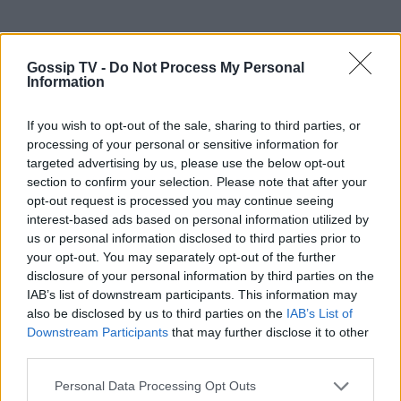
Gossip TV -
Do Not Process My Personal
Information
If you wish to opt-out of the sale, sharing to third parties, or
processing of your personal or sensitive information for
targeted advertising by us, please use the below opt-out
section to confirm your selection. Please note that after your
opt-out request is processed you may continue seeing
interest-based ads based on personal information utilized by
us or personal information disclosed to third parties prior to
your opt-out. You may separately opt-out of the further
disclosure of your personal information by third parties on the
IAB’s list of downstream participants. This information may
also be disclosed by us to third parties on the
IAB’s List of
Downstream Participants
that may further disclose it to other
Photo 2/5
third parties.
Ο ηθοποιός στην πρώτη του συνέντευξη στην εκπομπή
Personal Data Processing Opt Outs
love it μετά την αποχώρηση είπε πως έφυγε για