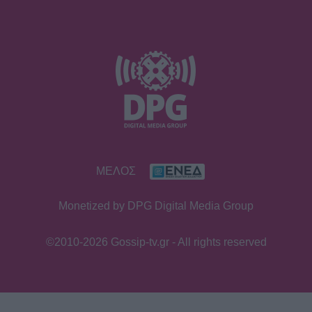
κομψή & μαυρισμένη σιλουέτα της
SHOWBIZ
Βαλαβάνη: Εντυπωσιακή σιλουέτα,
εφαρμοστό σικ φόρεμα και wet look
- Μαγνήτισε όλα τα βλέμματα
SHOWBIZ
ΜΕΛΟΣ
Σταματίνα Τσιμτσιλή: Η εξόρμηση
για ψάρεμα στην Πάρο με τον Θέμη
Monetized by DPG Digital Media Group
Σοφό και τον γιο τους
©2010-2026 Gossip-tv.gr - All rights reserved
MEDIA
Τηλεθέαση – Το Σόι σου: «Σαρώνει»
ακόμη και στις επαναλήψεις –