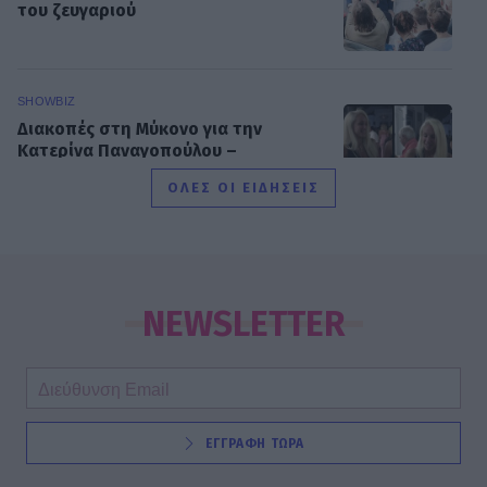
του ζευγαριού
SHOWBIZ
Διακοπές στη Μύκονο για την
Κατερίνα Παναγοπούλου –
Ηλιοκαμένη και με σιλουέτα που
ΟΛΕΣ ΟΙ ΕΙΔΗΣΕΙΣ
εντυπωσιάζει
SHOWBIZ
Βασίλης Τσεκούρας – Γωγώ Μπαλή:
Γάμος για τους δυο δημοσιογράφους
NEWSLETTER
του Mega - Πότε παντρεύονται
SHOWBIZ
ΕΓΓΡΑΦΗ ΤΩΡΑ
Παυλίνα Βουλγαράκη: Η μουσική
στιγμή με την κόρη της που