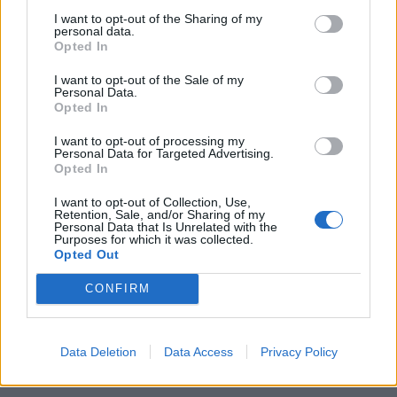
προσωπικούς λόγους, τους οποίους δεν αποκάλυψε.
I want to opt-out of the Sharing of my
personal data.
Opted In
I want to opt-out of the Sale of my
Personal Data.
Opted In
I want to opt-out of processing my
Personal Data for Targeted Advertising.
Opted In
I want to opt-out of Collection, Use,
Retention, Sale, and/or Sharing of my
Personal Data that Is Unrelated with the
Purposes for which it was collected.
Opted Out
CONFIRM
Photo 3/5
Data Deletion
Data Access
Privacy Policy
Η ανάρτηση του Γιάννη Χατζηγεωργίου μετά την
αποχώρησή του από το Survivor 5, είναι...