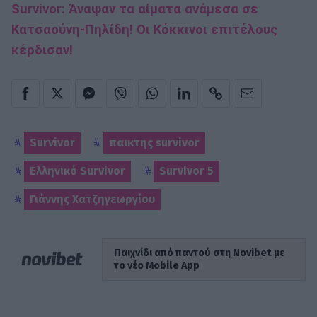
Survivor: Άναψαν τα αίματα ανάμεσα σε
Κατσαούνη-Πηλίδη! Οι Κόκκινοι επιτέλους
κέρδισαν!
Survivor
παικτης survivor
Ελληνικό Survivor
Survivor 5
Γιάννης Χατζηγεωργίου
Παιχνίδι από παντού στη Novibet με
το νέο Mobile App