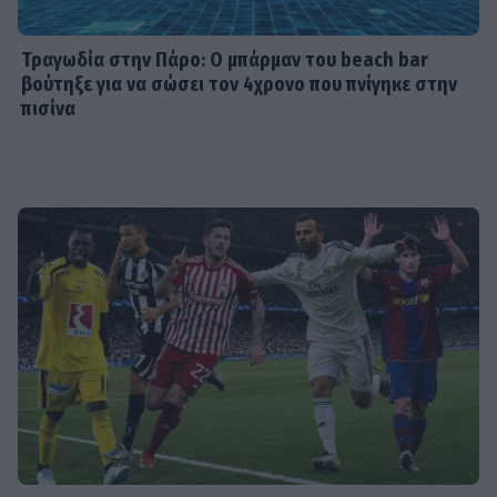
χρειάζεται σιωπή»
Τραγωδία στην Πάρο: Ο μπάρμαν του beach bar
βούτηξε για να σώσει τον 4χρονο που πνίγηκε στην
πισίνα
MEDIA
Κρίνο και Αγκάθι Spoiler: Η νύφη-
δολοφόνος! Το νυφικό με το
κρυμμένο μαχαίρι και η αιματηρή
εκδίκηση
SHOWBIZ
Γεράσιμος Γεννατάς: «Ζούμε σε μια
εποχή που ντροπιάζει το ανθρώπινο
πλάσμα»
SHOWBIZ
Μαρία Ηλιάκη: Το makeup των