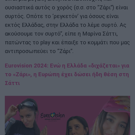
ουσιαστικά αυτός ο χορός (σ.σ. στο “Ζάρι”) είναι
συρτός. Οπότε το ‘ρεγκετόν’ για όσους είναι
εκτός Ελλάδας, στην Ελλάδα το λέμε συρτό. Ας
ακούσουμε τον συρτό”, είπε η Μαρίνα Σάττι,
πατώντας το play και έπαιξε το κομμάτι που μας
αντιπροσωπεύει το “Ζάρι”.
Eurovision 2024: Ενώ η Ελλάδα «διχάζεται» για
το «Ζάρι», η Ευρώπη έχει δώσει ήδη θέση στη
Σάττι