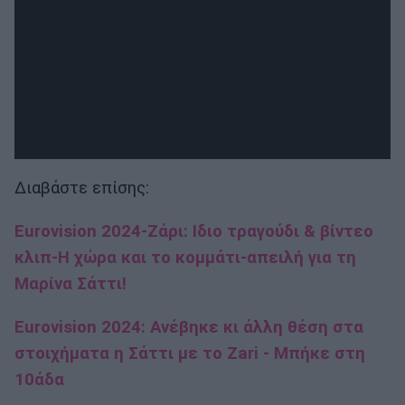
Διαβάστε επίσης:
Eurovision 2024-Ζάρι: Ιδιο τραγούδι & βίντεο
κλιπ-Η χώρα και το κομμάτι-απειλή για τη
Μαρίνα Σάττι!
Eurovision 2024: Ανέβηκε κι άλλη θέση στα
στοιχήματα η Σάττι με το Zari - Μπήκε στη
10άδα