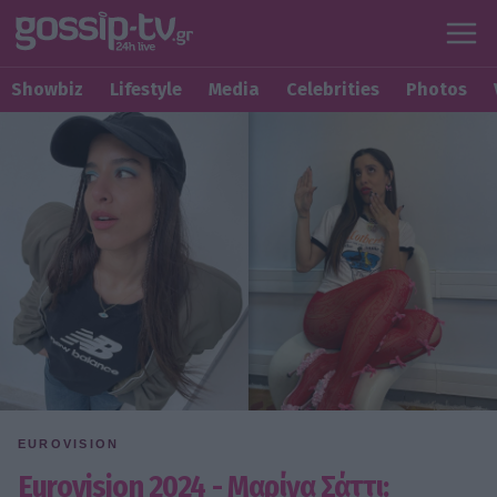
Showbiz
Lifestyle
Media
Celebrities
Photos
EUROVISION
Eurovision 2024 - Μαρίνα Σάττι: