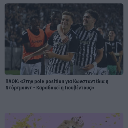
Σβιτάιλο – Η ακτινογραφία & το
μήνυμα: «Θα σηκωθώ πιο δυνατός»
SHOWBIZ
Βαρύ πένθος για τη συνεργάτιδα της
Καινούργιου, Μαρία Βλάχου – Το
μήνυμα της παρουσιάστριας
ΠΑΟΚ: «Στην pole position για Κωνσταντέλια η
Ντόρτμουντ - Καραδοκεί η Γιουβέντους»