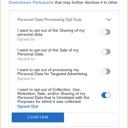
Downstream Participants
that may further disclose it to other
πρώτο πράγμα που κάνω...» - Δες
third parties.
αναλυτικά τη συνταγή που
μοιράστηκε
Personal Data Processing Opt Outs
I want to opt-out of the Sharing of my
personal data.
MEDIA
Opted In
Κανακαρά: Τι σημαίνει ο τίτλος της
νέας σειράς του Mega - Το ιδιαίτερο
I want to opt-out of the Sale of my
έθιμο της Καρπάθου
Personal Data.
Opted In
I want to opt-out of processing my
Personal Data for Targeted Advertising.
SHOWBIZ
Opted In
Λυδία Κονιόρδου: «Δεν νιώθω ότι
I want to opt-out of Collection, Use,
έχω κάνει κάποια καριέρα»
Retention, Sale, and/or Sharing of my
Personal Data that Is Unrelated with the
Purposes for which it was collected.
Opted Out
CONFIRM
MEDIA
Για Σένα spoiler: Στους πέντε