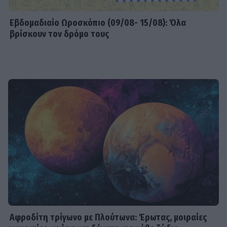
Εβδομαδιαίo Ωροσκόπιο (09/08- 15/08): Όλα
βρίσκουν τον δρόμο τους
Αφροδίτη τρίγωνο με Πλούτωνα: Έρωτας, μοιραίες