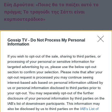
Εύη Δρούτσα: «Ποιος θα το παίξει αυτό το
πράγμα; Το τραγούδι της Σάττι είναι
κομπιουτεράδικο»
92
SHARES
Gossip TV -
Do Not Process My Personal
Information
Eurovsion
Eurovision 2024
If you wish to opt-out of the sale, sharing to third parties, or
processing of your personal or sensitive information for
Eurovision 2024 Ελλάδα
Μαρίνα Σάττι
targeted advertising by us, please use the below opt-out
section to confirm your selection. Please note that after your
opt-out request is processed you may continue seeing
interest-based ads based on personal information utilized by
us or personal information disclosed to third parties prior to
ΡΟΗ ΕΙΔΗΣΕΩΝ
your opt-out. You may separately opt-out of the further
disclosure of your personal information by third parties on the
IAB’s list of downstream participants. This information may
SHOWBIZ
also be disclosed by us to third parties on the
IAB’s List of
Καλομοίρα: «Όταν κάνω δίαιτα, το