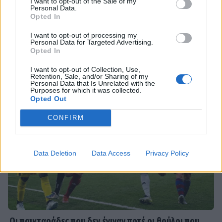
I want to opt-out of the Sale of my
Ντόρα Κουτροκόη: Στο Παρίσι με τον
Personal Data.
έρωτα της ζωής της, τον γιο της
Opted In
Κωνσταντίνο
Σέρρες: «Δεν ήταν μόνο η ταχύτητα» – Η ανάλυση
I want to opt-out of processing my
πραγματογνώμονα για το σφοδρό δυστύχημα
Personal Data for Targeted Advertising.
Opted In
SHOWBIZ
I want to opt-out of Collection, Use,
Δούκισσα Νομικού:Οικογενειακές
Retention, Sale, and/or Sharing of my
Personal Data that Is Unrelated with the
διακοπές από τη Μύκονο στον
Purposes for which it was collected.
επίγειο παράδεισο της Γαλλικής
Opted Out
Πολυνησίας
CONFIRM
SHOWBIZ
Άννα Ζηρδέλη - Άρθουρ
Data Deletion
Data Access
Privacy Policy
Παπαδόπουλος: Eπέλεξαν τη μακρινή
Αυστραλία για να περάσουν τις
διακοπές τους
SHOWBIZ
Οι παικταράδες που δεν έγιναν ποτέ οι θρύλοι που