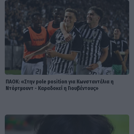
που κατέκτησε τα πλατό, τα
καλλιστεία και τις καρδιές μας
GOSSIP SPECIALS
8 Αυγούστου 2017: Σαν σήμερα
σίγησε η βελούδινη φωνή της
Αρλέτας
ΠΑΟΚ: «Στην pole position για Κωνσταντέλια η
Ντόρτμουντ - Καραδοκεί η Γιουβέντους»