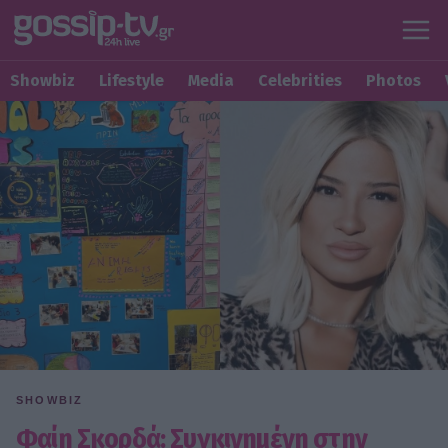
Showbiz
Lifestyle
Media
Celebrities
Photos
SHOWBIZ
Φαίη Σκορδά: Συγκινημένη στην