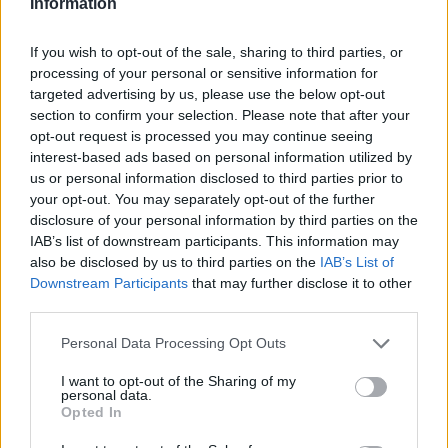
Information
Ιωάννα Μπούκη: «"Βασανίζω" τον
Αντώνη Σρόιτερ 15 καλοκαίρια»
If you wish to opt-out of the sale, sharing to third parties, or
ΟΛΕΣ ΟΙ ΕΙΔΗΣΕΙΣ
processing of your personal or sensitive information for
targeted advertising by us, please use the below opt-out
section to confirm your selection. Please note that after your
SHOWBIZ
opt-out request is processed you may continue seeing
Κώστας Φραγκολιάς: Μια «κούκλα»
DPG NETWORK
interest-based ads based on personal information utilized by
ξάπλωσε πάνω του στο κρεβάτι
us or personal information disclosed to third parties prior to
your opt-out. You may separately opt-out of the further
disclosure of your personal information by third parties on the
IAB’s list of downstream participants. This information may
also be disclosed by us to third parties on the
IAB’s List of
SHOWBIZ
Downstream Participants
that may further disclose it to other
Κατερίνα Καινούργιου: Ένα τρυφερό
third parties.
μήνυμα από την Πάρο
Personal Data Processing Opt Outs
I want to opt-out of the Sharing of my
personal data.
Opted In
SHOWBIZ