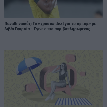
Παναθηναϊκός: Το «χρυσό» deal για το «μπαμ» με
Λιβάι Γκαρσία - Έγινε ο πιο ακριβοπληρωμένος