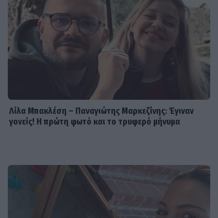
Λίλα Μπακλέση – Παναγιώτης Μαρκεζίνης: Έγιναν
γονείς! Η πρώτη φωτό και το τρυφερό μήνυμα