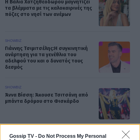
Η Βάλια Χατζηθεοδώρου μαγνητίζει
τα βλέμματα με τις καλοκαιρινές της
πόζες στο νησί των ανέμων
SHOWBIZ
Γιάννης Τσιμιτσέλης:Η συγκινητική
ανάρτηση για τα γενέθλια του
αδελφού του και ο δυνατός τους
δεσμός
SHOWBIZ
Άννα Βίσση: Άκουσε Τσιτσάνη από
μπάντα δρόμου στο Φισκάρδο
SHOWBIZ
Gossip TV -
Do Not Process My Personal