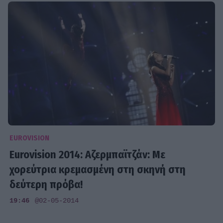
EUROVISION
Eurovision 2014: Αζερμπαϊτζάν: Με
χορεύτρια κρεμασμένη στη σκηνή στη
δεύτερη πρόβα!
19:46
@02-05-2014