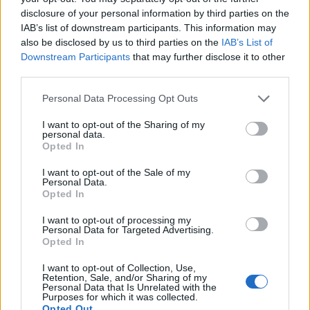
disclosure of your personal information by third parties on the
Eurovision 2018: Αυτό το κομμάτι έγραψε ο
IAB’s list of downstream participants. This information may
Κοντόπουλος για το Αζερμπαϊτζάν
also be disclosed by us to third parties on the
IAB’s List of
Downstream Participants
that may further disclose it to other
12:39
@14-03-2018
third parties.
Personal Data Processing Opt Outs
I want to opt-out of the Sharing of my
personal data.
Opted In
I want to opt-out of the Sale of my
Personal Data.
Opted In
I want to opt-out of processing my
Personal Data for Targeted Advertising.
Opted In
I want to opt-out of Collection, Use,
Retention, Sale, and/or Sharing of my
Personal Data that Is Unrelated with the
EUROVISION
Purposes for which it was collected.
Opted Out