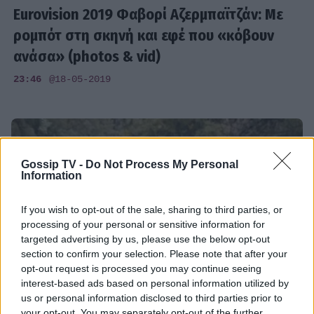
Eurovision 2019 Φαβορί Αζερμπαϊτζάν: Με
ρομπότ στη σκηνή και εφέ που «κόβουν
ανάσα» (photos & vid)
23:46
@18-05-2019
Gossip TV -
Do Not Process My Personal
Information
If you wish to opt-out of the sale, sharing to third parties, or
processing of your personal or sensitive information for
targeted advertising by us, please use the below opt-out
section to confirm your selection. Please note that after your
opt-out request is processed you may continue seeing
interest-based ads based on personal information utilized by
us or personal information disclosed to third parties prior to
EUROVISION
your opt-out. You may separately opt-out of the further