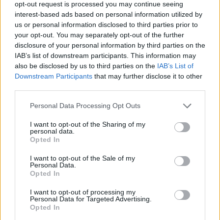
opt-out request is processed you may continue seeing
interest-based ads based on personal information utilized by
us or personal information disclosed to third parties prior to
SHOWBIZ
your opt-out. You may separately opt-out of the further
Συνεργάτιδα των Καραβάτου-Κατσούλη
disclosure of your personal information by third parties on the
παραδέχεται: «Ήταν η χειρότερη στιγμή.
IAB’s list of downstream participants. This information may
also be disclosed by us to third parties on the
IAB’s List of
Μου κόπηκαν τα πόδια»
Downstream Participants
that may further disclose it to other
third parties.
00:16
@29-11-2019
Personal Data Processing Opt Outs
I want to opt-out of the Sharing of my
personal data.
Opted In
I want to opt-out of the Sale of my
Personal Data.
Opted In
I want to opt-out of processing my
Personal Data for Targeted Advertising.
Opted In