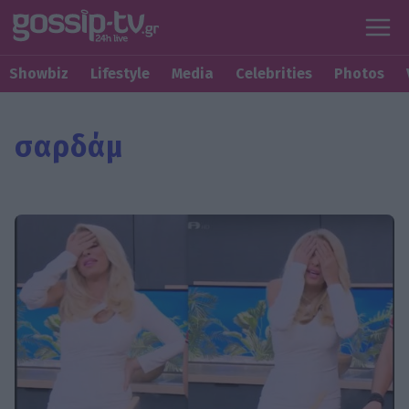
Showbiz
Lifestyle
Media
Celebrities
Photos
σαρδάμ