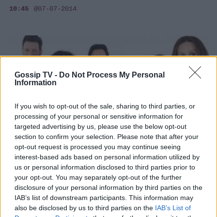
10:45
@07-07-2014
Gossip TV -
Do Not Process My Personal
Information
If you wish to opt-out of the sale, sharing to third parties, or
processing of your personal or sensitive information for
targeted advertising by us, please use the below opt-out
section to confirm your selection. Please note that after your
opt-out request is processed you may continue seeing
interest-based ads based on personal information utilized by
us or personal information disclosed to third parties prior to
SHOWBIZ
your opt-out. You may separately opt-out of the further
Βαλς με δώδεκα Θεούς: Η Βίκυ καταρρέει,
disclosure of your personal information by third parties on the
όταν...
IAB’s list of downstream participants. This information may
also be disclosed by us to third parties on the
IAB’s List of
11:47
@30-05-2014