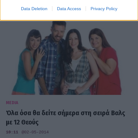
10:14
@26-05-2014
Data Deletion
Data Access
Privacy Policy
MEDIA
Όλα όσα θα δείτε σήμερα στη σειρά Βαλς
με 12 Θεούς
10:11
@02-05-2014