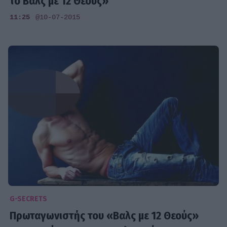
το Βαλς με 12 Θεούς»
11:25
@10-07-2015
G-SECRETS
Πρωταγωνιστής του «Βαλς με 12 Θεούς»