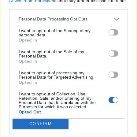
Downstream Participants
that may further disclose it to other
third parties.
Personal Data Processing Opt Outs
I want to opt-out of the Sharing of my
personal data.
Opted In
I want to opt-out of the Sale of my
Personal Data.
Opted In
I want to opt-out of processing my
Personal Data for Targeted Advertising.
Opted In
I want to opt-out of Collection, Use,
Retention, Sale, and/or Sharing of my
MEDIA
Personal Data that Is Unrelated with the
Purposes for which it was collected.
Βαλς με 12 Θεούς: Η Μάγδα έχει τα
Opted Out
αποτελέσματα από τα δαχτυλικά
CONFIRM
αποτυπώματα