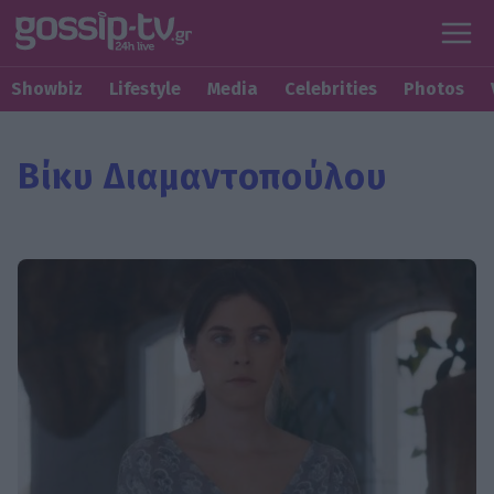
Showbiz
Lifestyle
Media
Celebrities
Photos
Βίκυ Διαμαντοπούλου