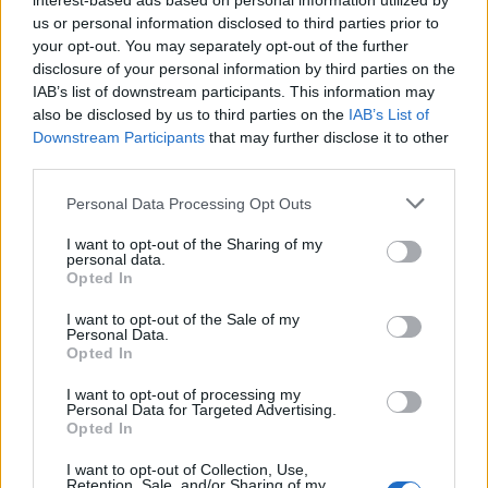
interest-based ads based on personal information utilized by
us or personal information disclosed to third parties prior to
MEDIA
your opt-out. You may separately opt-out of the further
Άγριες Μέλισσες: Ανατρίχιασαν στο Πρωινό
disclosure of your personal information by third parties on the
IAB’s list of downstream participants. This information may
- «Εγώ ξέρω ποιο θα είναι το τέλος του
also be disclosed by us to third parties on the
IAB’s List of
Βόσκαρη»
Downstream Participants
that may further disclose it to other
third parties.
13:57
@02-04-2021
Personal Data Processing Opt Outs
I want to opt-out of the Sharing of my
personal data.
Opted In
I want to opt-out of the Sale of my
Personal Data.
Opted In
I want to opt-out of processing my
Personal Data for Targeted Advertising.
Opted In
I want to opt-out of Collection, Use,
Retention, Sale, and/or Sharing of my