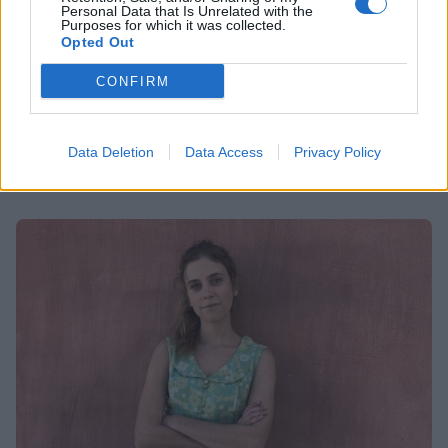
Personal Data that Is Unrelated with the
Purposes for which it was collected.
MEDIA
Opted Out
Άγριες Μέλισσες: Λύγισε το twitter με τη
CONFIRM
Σοφούλα – Το ρεσιτάλ ερμηνείας, η οργή
και η συγκίνηση
Data Deletion
Data Access
Privacy Policy
09:23
@30-03-2021