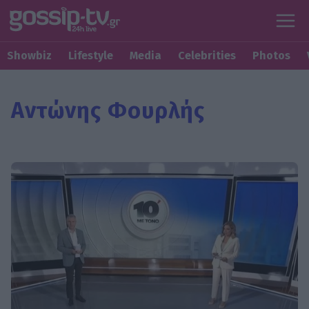
Showbiz
Lifestyle
Media
Celebrities
Photos
Αντώνης Φουρλής