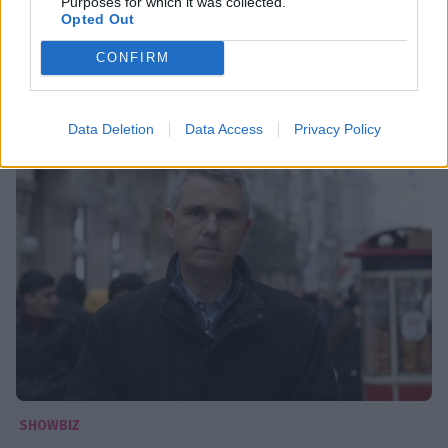
Purposes for which it was collected.
Opted Out
Αντώνης Φουρλής: «Η δημοσιογραφία είναι
ελιξίριο»
CONFIRM
01:28
@05-06-2022
Data Deletion
Data Access
Privacy Policy
SHOWBIZ