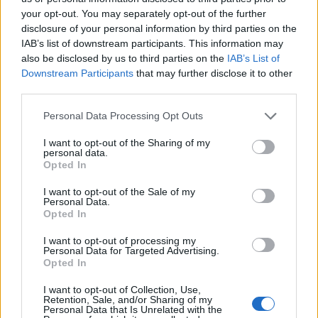
your opt-out. You may separately opt-out of the further
MEDIA
disclosure of your personal information by third parties on the
Πρωινοί Τύποι: Η αλλαγή ώρας και η
IAB’s list of downstream participants. This information may
αντικατάσταση του Παναγιώτη Στάθη
also be disclosed by us to third parties on the
IAB’s List of
Downstream Participants
that may further disclose it to other
02:10
@28-06-2022
third parties.
Personal Data Processing Opt Outs
I want to opt-out of the Sharing of my
personal data.
Opted In
I want to opt-out of the Sale of my
Personal Data.
Opted In
I want to opt-out of processing my
Personal Data for Targeted Advertising.
Opted In
I want to opt-out of Collection, Use,
Retention, Sale, and/or Sharing of my
Personal Data that Is Unrelated with the
SHOWBIZ