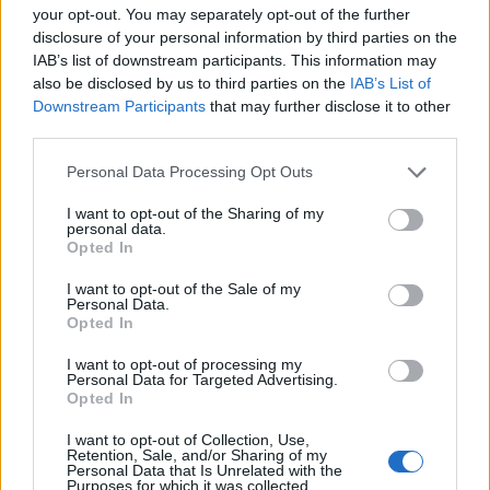
your opt-out. You may separately opt-out of the further
το δράμα της (Photos)
disclosure of your personal information by third parties on the
IAB’s list of downstream participants. This information may
15:26
@05-07-2019
also be disclosed by us to third parties on the
IAB’s List of
Downstream Participants
that may further disclose it to other
third parties.
Personal Data Processing Opt Outs
I want to opt-out of the Sharing of my
personal data.
Opted In
I want to opt-out of the Sale of my
Personal Data.
Opted In
I want to opt-out of processing my
Personal Data for Targeted Advertising.
Opted In
SHOWBIZ
I want to opt-out of Collection, Use,
Retention, Sale, and/or Sharing of my
Σπυροπούλου: Tολμά και μας δείχνει τις
Personal Data that Is Unrelated with the
Purposes for which it was collected.