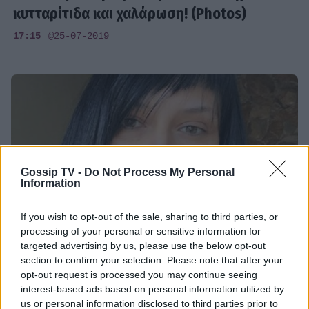
κυτταρίτιδα και χαλάρωση! (Photos)
17:15
@25-07-2019
Gossip TV -
Do Not Process My Personal
Information
If you wish to opt-out of the sale, sharing to third parties, or
processing of your personal or sensitive information for
targeted advertising by us, please use the below opt-out
section to confirm your selection. Please note that after your
SHOWBIZ
opt-out request is processed you may continue seeing
Αθηναΐς Νέγκα: Ποζάρει με μαγιό και
interest-based ads based on personal information utilized by
us or personal information disclosed to third parties prior to
εξομολογείται- Οι ατέλειες του κορμιού και