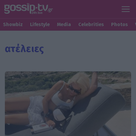
Showbiz
Lifestyle
Media
Celebrities
Photos
ατέλειες