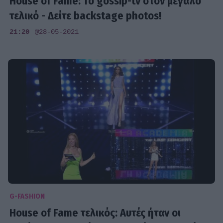
House of Fame: Το gossip-tv στον μεγάλο
τελικό - Δείτε backstage photos!
21:20
@28-05-2021
G-FASHION
House of Fame τελικός: Αυτές ήταν οι