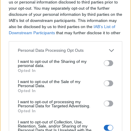
us or personal information disclosed to third parties prior to
αδερφές του και έπαθε πλάκα με την
your opt-out. You may separately opt-out of the further
disclosure of your personal information by third parties on the
αλλαγή τους
IAB’s list of downstream participants. This information may
22:37
@28-05-2021
also be disclosed by us to third parties on the
IAB’s List of
Downstream Participants
that may further disclose it to other
third parties.
Personal Data Processing Opt Outs
I want to opt-out of the Sharing of my
personal data.
Opted In
I want to opt-out of the Sale of my
Personal Data.
Opted In
I want to opt-out of processing my
Personal Data for Targeted Advertising.
Opted In
I want to opt-out of Collection, Use,
MEDIA
Retention, Sale, and/or Sharing of my
Personal Data that Is Unrelated with the