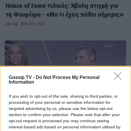
House of Fame τελικός: Άβολη στιγμή για
τη Φουρέιρα - «Μα τι έχεις πάθει σήμερα;»
23:14
@28-05-2021
Gossip TV -
Do Not Process My Personal
Information
If you wish to opt-out of the sale, sharing to third parties, or
processing of your personal or sensitive information for
targeted advertising by us, please use the below opt-out
section to confirm your selection. Please note that after your
MEDIA
opt-out request is processed you may continue seeing
interest-based ads based on personal information utilized by
House of Fame τελικός: O Sion είδε τις