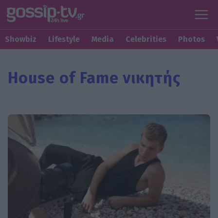
Showbiz
Lifestyle
Media
Celebrities
Photos
House of Fame νικητής