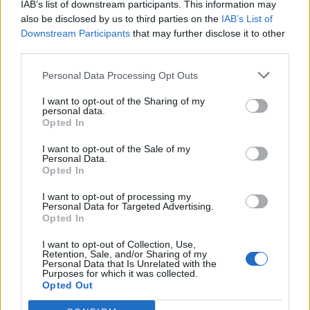
IAB’s list of downstream participants. This information may
Παρουσιαστές με διπλό ρόλο στα κανάλια
also be disclosed by us to third parties on the
IAB’s List of
Downstream Participants
that may further disclose it to other
(photos)
third parties.
02:55
@04-08-2019
Personal Data Processing Opt Outs
I want to opt-out of the Sharing of my
personal data.
Opted In
I want to opt-out of the Sale of my
Personal Data.
Opted In
I want to opt-out of processing my
Personal Data for Targeted Advertising.
Opted In
I want to opt-out of Collection, Use,
Retention, Sale, and/or Sharing of my
Personal Data that Is Unrelated with the
Purposes for which it was collected.
Opted Out
SHOWBIZ