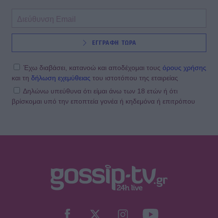
ΕΓΓΡΑΦΗ ΤΩΡΑ
Έχω διαβάσει, κατανοώ και αποδέχομαι τους
όρους χρήσης
και τη
δήλωση εχεμύθειας
του ιστοτόπου της εταιρείας
Δηλώνω υπεύθυνα ότι είμαι άνω των 18 ετών ή ότι
βρίσκομαι υπό την εποπτεία γονέα ή κηδεμόνα ή επιτρόπου