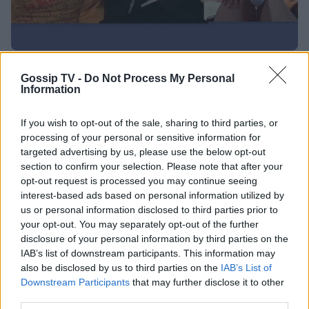
MEDIA
Gossip TV -
Do Not Process My Personal
Η μικρή Στέφανι από την Ώρα την καλή
Information
παντρεύεται - Αυτές είναι οι νέες φώτο από
If you wish to opt-out of the sale, sharing to third parties, or
το bachelorette της
processing of your personal or sensitive information for
targeted advertising by us, please use the below opt-out
13:58
@04-08-2023
section to confirm your selection. Please note that after your
opt-out request is processed you may continue seeing
interest-based ads based on personal information utilized by
us or personal information disclosed to third parties prior to
your opt-out. You may separately opt-out of the further
disclosure of your personal information by third parties on the
IAB’s list of downstream participants. This information may
also be disclosed by us to third parties on the
IAB’s List of
Downstream Participants
that may further disclose it to other
third parties.