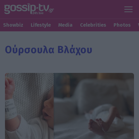
Showbiz
Lifestyle
Media
Celebrities
Photos
Ούρσουλα Βλάχου