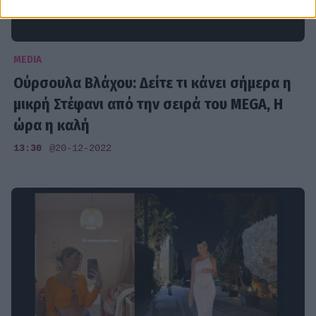
MEDIA
Ούρσουλα Βλάχου: Δείτε τι κάνει σήμερα η
μικρή Στέφανι από την σειρά του MEGA, Η
ώρα η καλή
13:30
@20-12-2022