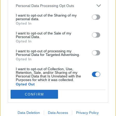
Personal Data Processing Opt Outs
I want to opt-out of the Sharing of my
personal data.
Opted In
SHOWBIZ
I want to opt-out of the Sale of my
Ελληνίδα ηθοποιός παντρεύεται και έκανε
Personal Data.
Opted In
το bachelorette πάρτι της
I want to opt-out of processing my
10:38
@31-07-2023
Personal Data for Targeted Advertising.
Opted In
I want to opt-out of Collection, Use,
Retention, Sale, and/or Sharing of my
Personal Data that Is Unrelated with the
Purposes for which it was collected.
Opted Out
CONFIRM
Data Deletion
Data Access
Privacy Policy