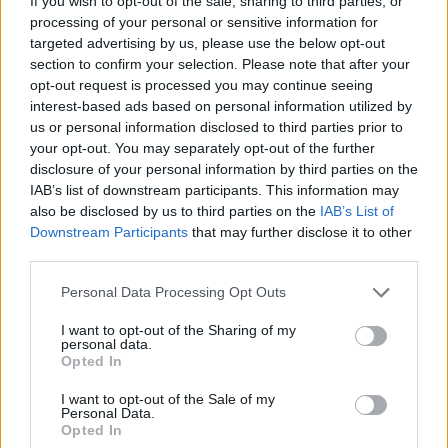
If you wish to opt-out of the sale, sharing to third parties, or
processing of your personal or sensitive information for
targeted advertising by us, please use the below opt-out
MEDIA
section to confirm your selection. Please note that after your
Survivor: Οι Διάσημοι κέρδισαν και αυτός ο
opt-out request is processed you may continue seeing
interest-based ads based on personal information utilized by
Μαχητής είναι ο πρώτος υποψήφιος προς
us or personal information disclosed to third parties prior to
αποχώρηση
your opt-out. You may separately opt-out of the further
disclosure of your personal information by third parties on the
07:11
@22-01-2024
IAB’s list of downstream participants. This information may
also be disclosed by us to third parties on the
IAB’s List of
Downstream Participants
that may further disclose it to other
third parties.
Personal Data Processing Opt Outs
I want to opt-out of the Sharing of my
personal data.
Opted In
I want to opt-out of the Sale of my
Personal Data.
Opted In