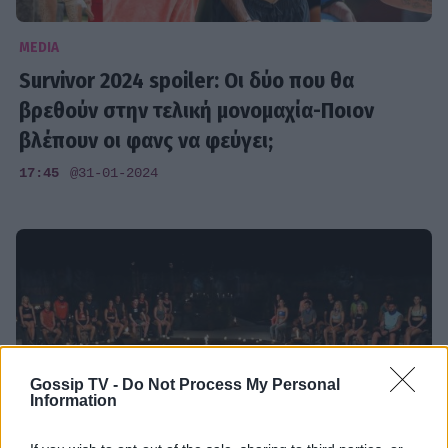
MEDIA
Survivor 2024 spoiler: Οι δύο που θα
βρεθούν στην τελική μονομαχία-Ποιον
βλέπουν οι φανς να φεύγει;
17:45
@31-01-2024
Gossip TV -
Do Not Process My Personal
Information