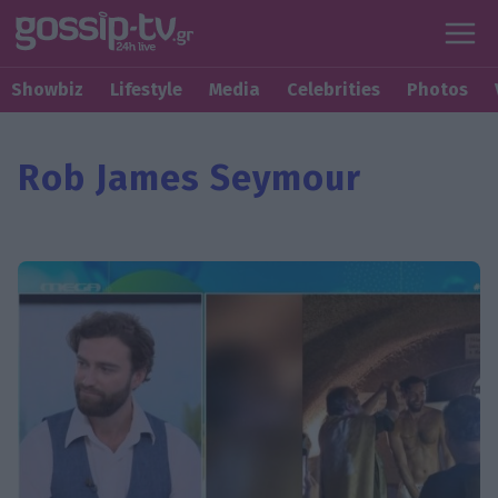
Showbiz
Lifestyle
Media
Celebrities
Photos
Rob James Seymour