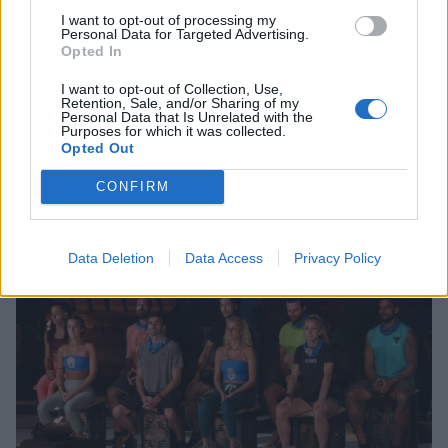
I want to opt-out of processing my
Personal Data for Targeted Advertising.
Opted In
MEDIA
I want to opt-out of Collection, Use,
Survivor 2024 - Ανατροπή: Ο Παύλος
Retention, Sale, and/or Sharing of my
Personal Data that Is Unrelated with the
Παπαδόπουλος αποχώρησε από το παιχνίδι
Purposes for which it was collected.
Opted Out
- Στενοχωρημένος ο Παππάς!
CONFIRM
01:10
@18-01-2024
Data Deletion
Data Access
Privacy Policy