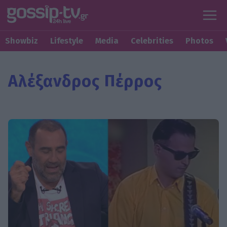
Showbiz
Lifestyle
Media
Celebrities
Photos
Αλέξανδρος Πέρρος