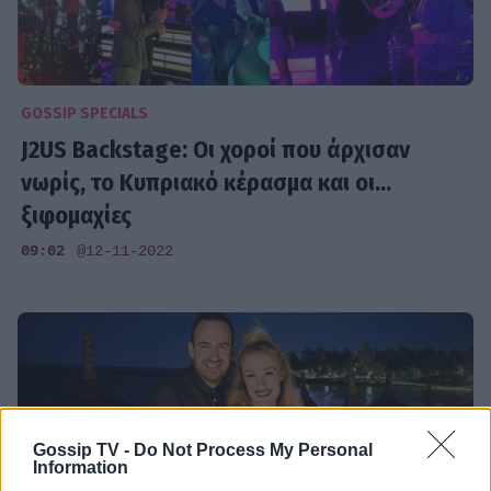
GOSSIP SPECIALS
J2US Backstage: Οι χοροί που άρχισαν
νωρίς, το Κυπριακό κέρασμα και οι...
ξιφομαχίες
09:02
@12-11-2022
Gossip TV -
Do Not Process My Personal
Information