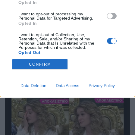
Opted In
I want to opt-out of processing my
Personal Data for Targeted Advertising.
Opted In
I want to opt-out of Collection, Use,
MEDIA
Retention, Sale, and/or Sharing of my
Personal Data that Is Unrelated with the
Ο Μαυρίκιος ταξίδεψε αυθημερόν στο
Purposes for which it was collected.
Opted Out
εξωτερικό για το ακριβές αντίγραφο του
μενταγιόν του Τιτανικού!
CONFIRM
13:51
@06-11-2022
Data Deletion
Data Access
Privacy Policy