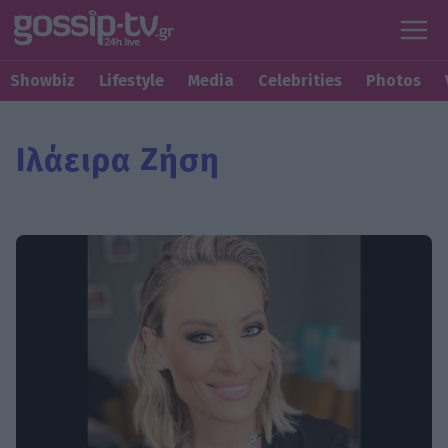
Showbiz
Lifestyle
Media
Celebrities
Photos
Ιλάειρα Ζήση