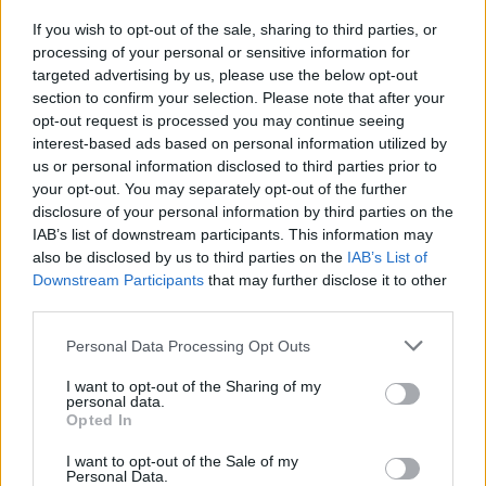
If you wish to opt-out of the sale, sharing to third parties, or
processing of your personal or sensitive information for
targeted advertising by us, please use the below opt-out
section to confirm your selection. Please note that after your
MEDIA
opt-out request is processed you may continue seeing
interest-based ads based on personal information utilized by
Μαυρίκιος Μαυρικίου: «Περιμένω τον
us or personal information disclosed to third parties prior to
Μαυρίδη και την Κρίστη να τους ρωτήσω τι
your opt-out. You may separately opt-out of the further
disclosure of your personal information by third parties on the
πρόβλημα είχαν»
IAB’s list of downstream participants. This information may
13:50
@10-11-2022
also be disclosed by us to third parties on the
IAB’s List of
Downstream Participants
that may further disclose it to other
third parties.
Personal Data Processing Opt Outs
I want to opt-out of the Sharing of my
personal data.
Opted In
I want to opt-out of the Sale of my
Personal Data.