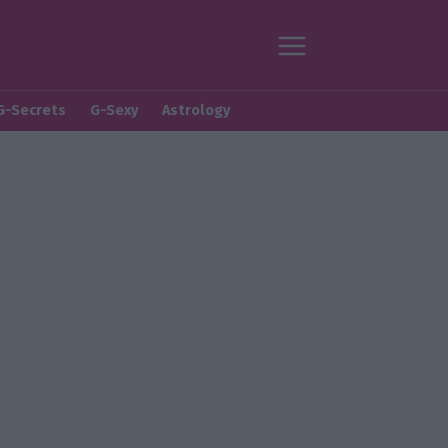
G-Secrets
G-Sexy
Astrology