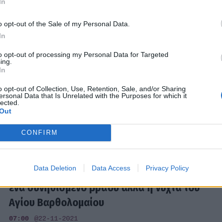
In
o opt-out of the Sale of my Personal Data.
In
to opt-out of processing my Personal Data for Targeted
MEDIA
ing.
Τηλεθέαση: 1.184.774 τηλεθεατές για τον
In
Ήλιο
o opt-out of Collection, Use, Retention, Sale, and/or Sharing
ersonal Data that Is Unrelated with the Purposes for which it
lected.
16:01
@25-11-2021
Out
CONFIRM
MEDIA
Data Deletion
Data Access
Privacy Policy
Χαιρέτα μου τον πλάτανο: Αυτό δεν είναι
ένα συνηθισμένο βράδυ αλλά η νύχτα του
Αγίου Βαρθολομαίου
07:00
@22-11-2021