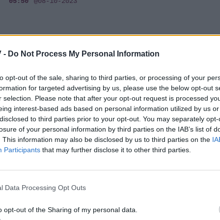
05:50
@08-10-2023
 -
Do Not Process My Personal Information
MEDIA
Οι Πανθέοι: Η Μάρμω δίνει spoiler: «Ο
to opt-out of the sale, sharing to third parties, or processing of your per
Ανδρέας είναι ο άνθρωπός μου και ο
formation for targeted advertising by us, please use the below opt-out s
Κίτσος το πάθος μου»
r selection. Please note that after your opt-out request is processed y
eing interest-based ads based on personal information utilized by us or
21:39
@25-08-2023
disclosed to third parties prior to your opt-out. You may separately opt-
losure of your personal information by third parties on the IAB’s list of
. This information may also be disclosed by us to third parties on the
IA
Participants
that may further disclose it to other third parties.
MEDIA
l Data Processing Opt Outs
Η Κλινική: Όλα όσα θα δούμε σήμερα
01:28
@12-07-2022
o opt-out of the Sharing of my personal data.