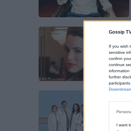
Gossip TV
If you wish 
sensitive in
confirm you
continue se
information 
further disc
participants
Downstream 
Persona
I want t