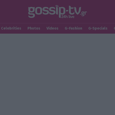
Celebrities
Photos
Videos
G-Fashion
G-Specials