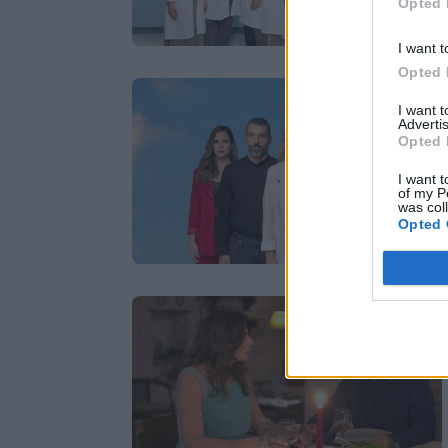
Opted 
I want t
Opted 
I want 
Advertis
Opted 
I want t
of my P
was col
Opted 