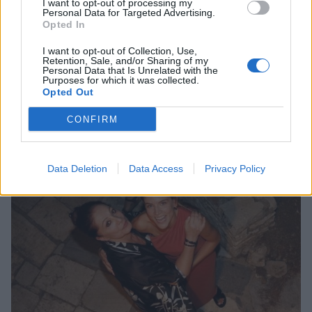
I want to opt-out of processing my
Personal Data for Targeted Advertising.
Opted In
I want to opt-out of Collection, Use,
Retention, Sale, and/or Sharing of my
SHOWBIZ
Personal Data that Is Unrelated with the
Purposes for which it was collected.
Γιώργος Παπαγεωργίου: Είναι ολόιδιος ο
Opted Out
πατέρας του - H throwback φωτό
CONFIRM
05:20
@28-10-2023
Data Deletion
Data Access
Privacy Policy