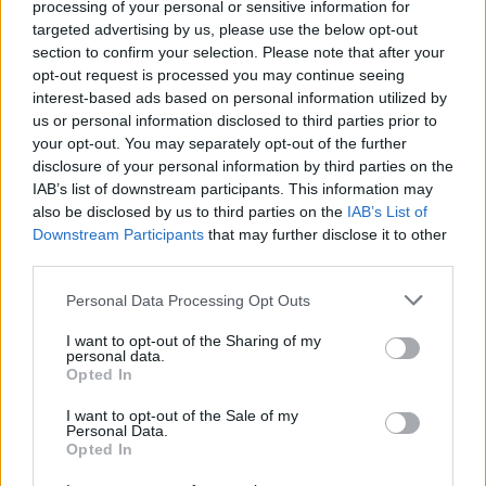
processing of your personal or sensitive information for
targeted advertising by us, please use the below opt-out
section to confirm your selection. Please note that after your
opt-out request is processed you may continue seeing
GOSSIP CAM
interest-based ads based on personal information utilized by
us or personal information disclosed to third parties prior to
H σικ Μαρία Ναυπλιώτου, η σπάνια
your opt-out. You may separately opt-out of the further
εμφάνιση της Άννας Κουρή και τα
disclosure of your personal information by third parties on the
ερωτευμένα ζευγάρια, σε πρεμιέρα!
IAB’s list of downstream participants. This information may
also be disclosed by us to third parties on the
IAB’s List of
21:54
@21-11-2023
Downstream Participants
that may further disclose it to other
third parties.
Personal Data Processing Opt Outs
I want to opt-out of the Sharing of my
personal data.
Opted In
I want to opt-out of the Sale of my
Personal Data.
Opted In