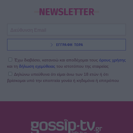
NEWSLETTER
ΕΓΓΡΑΦΗ ΤΩΡΑ
Έχω διαβάσει, κατανοώ και αποδέχομαι τους
όρους χρήσης
και τη
δήλωση εχεμύθειας
του ιστοτόπου της εταιρείας
Δηλώνω υπεύθυνα ότι είμαι άνω των 18 ετών ή ότι
βρίσκομαι υπό την εποπτεία γονέα ή κηδεμόνα ή επιτρόπου