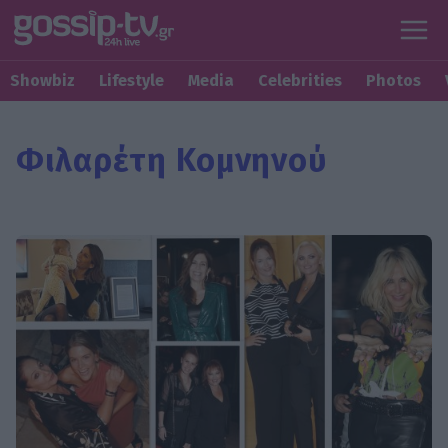
Showbiz
Lifestyle
Media
Celebrities
Photos
Φιλαρέτη Κομνηνού