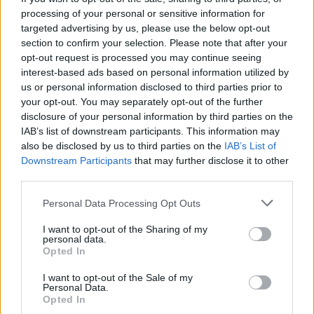
processing of your personal or sensitive information for
targeted advertising by us, please use the below opt-out
section to confirm your selection. Please note that after your
opt-out request is processed you may continue seeing
interest-based ads based on personal information utilized by
GOSSIP CAM
us or personal information disclosed to third parties prior to
Night out για τους celebrities! Η μεγάλη
your opt-out. You may separately opt-out of the further
disclosure of your personal information by third parties on the
αλλαγή της Ξανθής Τζερεφού και η
IAB’s list of downstream participants. This information may
εμφάνιση της «Αγρότισσας»
also be disclosed by us to third parties on the
IAB’s List of
Downstream Participants
that may further disclose it to other
21:34
@20-11-2021
third parties.
Personal Data Processing Opt Outs
I want to opt-out of the Sharing of my
personal data.
Opted In
I want to opt-out of the Sale of my
Personal Data.
Opted In