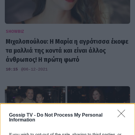
SHOWBIZ
Μιχαλοπούλου: Η Μαρία η αγρότισσα έκοψε
τα μαλλιά της κοντά και είναι άλλος
άνθρωπος! Η πρώτη φωτό
10:15
@06-12-2021
Gossip TV -
Do Not Process My Personal
Information
If you wish to opt-out of the sale, sharing to third parties, or