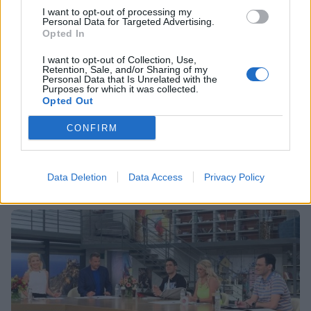
I want to opt-out of processing my
Personal Data for Targeted Advertising.
Opted In
I want to opt-out of Collection, Use,
Retention, Sale, and/or Sharing of my
Personal Data that Is Unrelated with the
MEDIA
Purposes for which it was collected.
Opted Out
Η Φάρμα Τελικός: Η Μαρία η αγρότισσα δεν
έφυγε με άδεια χέρια - Δείτε τι πήρε μαζί
CONFIRM
της!
22:08
@10-06-2021
Data Deletion
Data Access
Privacy Policy