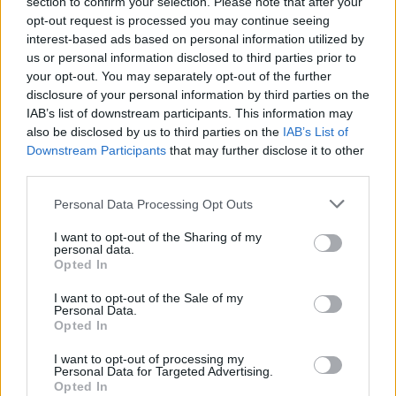
section to confirm your selection. Please note that after your
opt-out request is processed you may continue seeing
interest-based ads based on personal information utilized by
us or personal information disclosed to third parties prior to
your opt-out. You may separately opt-out of the further
disclosure of your personal information by third parties on the
SHOWBIZ
IAB’s list of downstream participants. This information may
Survivor τελικός: Τι απέγινε η τούρτα του
also be disclosed by us to third parties on the
IAB’s List of
Downstream Participants
that may further disclose it to other
Παπαδόπουλου; Για ποιον ήταν & γιατί δεν
third parties.
την είδαμε on air
Personal Data Processing Opt Outs
20:45
@06-07-2021
I want to opt-out of the Sharing of my
personal data.
Opted In
I want to opt-out of the Sale of my
Personal Data.
Opted In
I want to opt-out of processing my
Personal Data for Targeted Advertising.
Opted In