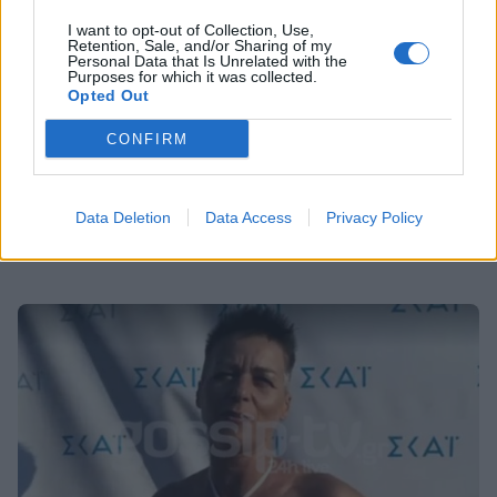
I want to opt-out of Collection, Use,
Retention, Sale, and/or Sharing of my
Personal Data that Is Unrelated with the
Purposes for which it was collected.
Opted Out
MEDIA
CONFIRM
Survivor: Το gossip-tv στον μεγάλο τελικό!
Κοσμοσυρροή από νωρίς στο Γαλάτσι!
Data Deletion
Data Access
Privacy Policy
19:12
@05-07-2021