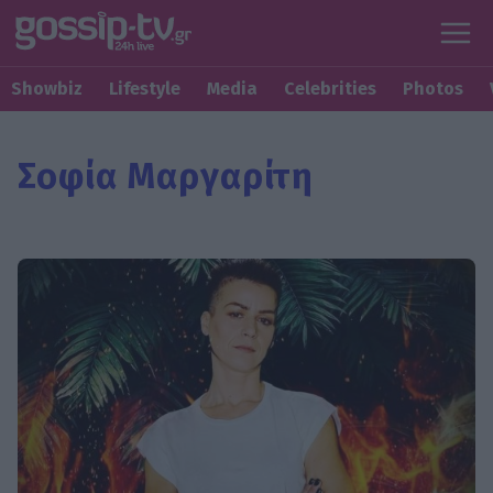
Showbiz
Lifestyle
Media
Celebrities
Photos
Σοφία Μαργαρίτη