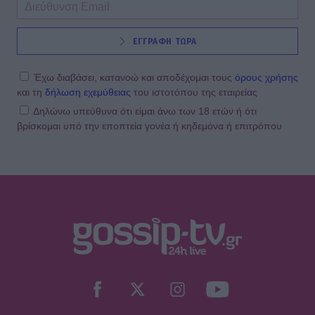
ΕΓΓΡΑΦΗ ΤΩΡΑ
Έχω διαβάσει, κατανοώ και αποδέχομαι τους
όρους χρήσης
και τη
δήλωση εχεμύθειας
του ιστοτόπου της εταιρείας
Δηλώνω υπεύθυνα ότι είμαι άνω των 18 ετών ή ότι
βρίσκομαι υπό την εποπτεία γονέα ή κηδεμόνα ή επιτρόπου