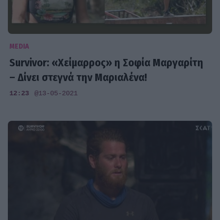
MEDIA
Survivor: «Χείμαρρος» η Σοφία Μαργαρίτη
– Δίνει στεγνά την Μαριαλένα!
12:23
@13-05-2021