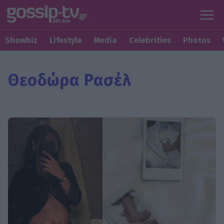
Showbiz
Lifestyle
Media
Celebrities
Photos
Θεοδώρα Ρασέλ