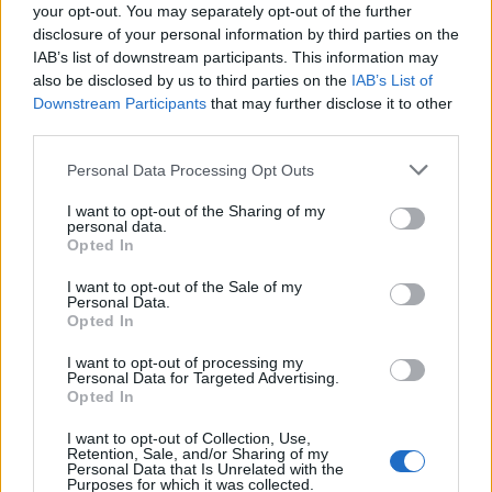
your opt-out. You may separately opt-out of the further
Από το GNTM στο πάνελ της Ελένης
disclosure of your personal information by third parties on the
Τσολάκη στο OPEN
IAB’s list of downstream participants. This information may
also be disclosed by us to third parties on the
IAB’s List of
20:34
@17-09-2021
Downstream Participants
that may further disclose it to other
third parties.
Personal Data Processing Opt Outs
I want to opt-out of the Sharing of my
personal data.
Opted In
I want to opt-out of the Sale of my
Personal Data.
Opted In
I want to opt-out of processing my
Personal Data for Targeted Advertising.
Opted In
I want to opt-out of Collection, Use,
Retention, Sale, and/or Sharing of my
MEDIA
Personal Data that Is Unrelated with the
Purposes for which it was collected.